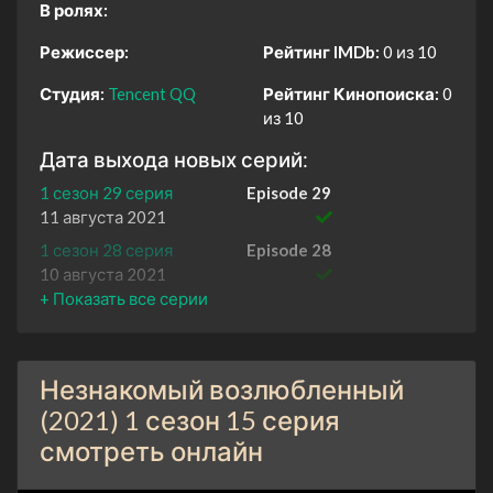
В ролях:
Режиссер:
Рейтинг IMDb:
0 из 10
Студия:
Tencent QQ
Рейтинг Кинопоиска:
0
из 10
Дата выхода новых серий:
1 сезон 29 серия
Episode 29
11 августа 2021
1 сезон 28 серия
Episode 28
10 августа 2021
1 сезон 27 серия
Episode 27
10 августа 2021
1 сезон 26 серия
Episode 26
Незнакомый возлюбленный
9 августа 2021
(2021) 1 сезон 15 серия
1 сезон 25 серия
Episode 25
смотреть онлайн
9 августа 2021
1 сезон 24 серия
Episode 24