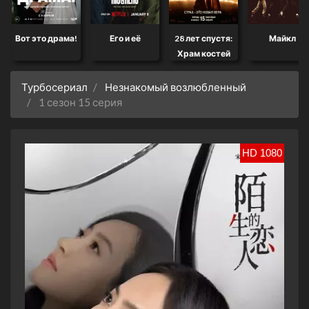
Вот это драма!
Его и её
28 лет спустя:
Майкл
Храм костей
Турбосериал
Незнакомый возлюбленный
1 сезон 15 серия
HD 1080