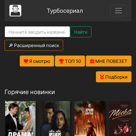
Турбосериал
Найти
🔎 Расширенный поиск
Я смотрю
ТОП 50
МНЕ ПОВЕЗЕТ
Подборки
Горячие новинки