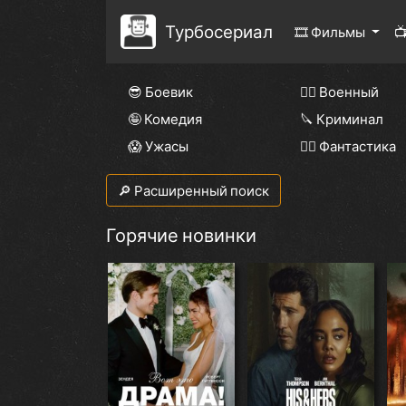
Турбосериал
🎞 Фильмы

😎 Боевик
👨‍✈️ Военный
🤪 Комедия
🔪 Криминал
😱 Ужасы
🧙‍♀️ Фантастика
🔎 Расширенный поиск
Горячие новинки