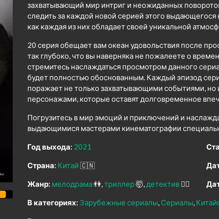
захватывающий мир интриг и неожиданных поворото
следить за каждой новой серией этого выдающегося
как каждая из них обладает своей уникальной атмо
20 серия обещает вам океан удовольствия после про
так глубоко, что вы наверняка не пожалеете о време
стремитесь наслаждаться просмотром данного сериал
будет полностью обоснованным. Каждый эпизод се
поражает не только захватывающими событиями, но
персонажами, которые оставят долговременное впеч
Погрузитесь в мир эмоций и приключений и наслажд
выдающимися мастерами кинематографии специально
Год выхода:
2021
Ста
Страна:
Китай
🇨🇳
Дат
Жанр:
мелодрама
👫
триллер
🤯
детектив
🕵️‍♂️
Дат
В категориях:
Зарубежные сериалы
Сериалы
Китай