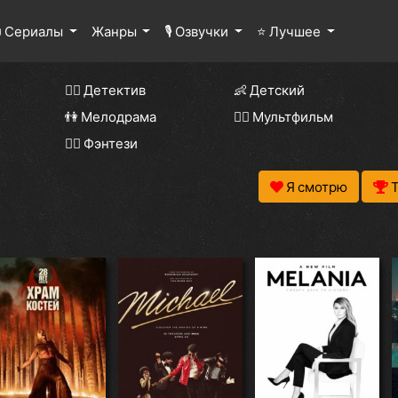
 Сериалы
Жанры
🎙 Озвучки
⭐ Лучшее
🕵️‍♂️ Детектив
👶 Детский
👫 Мелодрама
🧚‍♀️ Мультфильм
🧝‍♂️ Фэнтези
Я смотрю