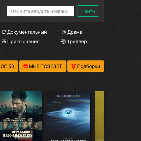
Найти
📑 Документальный
😫 Драма
🎒 Приключения
🤯 Триллер
ТОП 50
МНЕ ПОВЕЗЕТ
Подборки