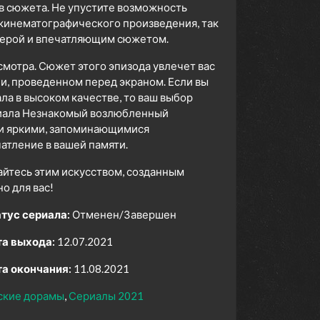
в сюжета. Не упустите возможность
 кинематографического произведения, так
сферой и впечатляющим сюжетом.
смотра. Сюжет этого эпизода увлечет вас
ни, проведенном перед экраном. Если вы
а в высоком качестве, то ваш выбор
риала Незнакомый возлюбленный
 и яркими, запоминающимися
атление в вашей памяти.
айтесь этим искусством, созданным
 для вас!
тус сериала:
Отменен/Завершен
а выхода:
12.07.2021
а окончания:
11.08.2021
ские дорамы
Сериалы 2021