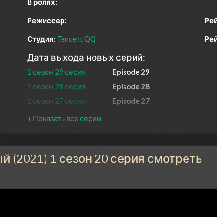
В ролях:
Режиссер:
Рей
Студия:
Tencent QQ
Рей
Дата выхода новых серий:
1 сезон 29 серия
Episode 29
1 сезон 28 серия
Episode 28
1 сезон 27 серия
Episode 27
1 сезон 26 серия
Episode 26
1 сезон 25 серия
Episode 25
1 сезон 24 серия
Episode 24
 (2021) 1 сезон 20 серия смотреть
1 сезон 23 серия
Episode 23
1 сезон 22 серия
Episode 22
1 сезон 21 серия
Episode 21
1 сезон 20 серия
Episode 20