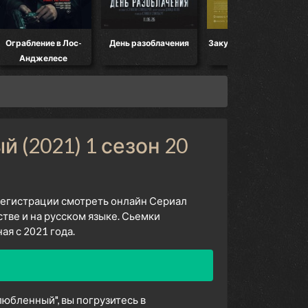
Ограбление в Лос-
День разоблачения
Закулисье реальности
Анджелесе
(2021) 1 сезон 20
 регистрации смотреть онлайн Сериал
ве и на русском языке. Сьемки
я с 2021 года.
юбленный", вы погрузитесь в