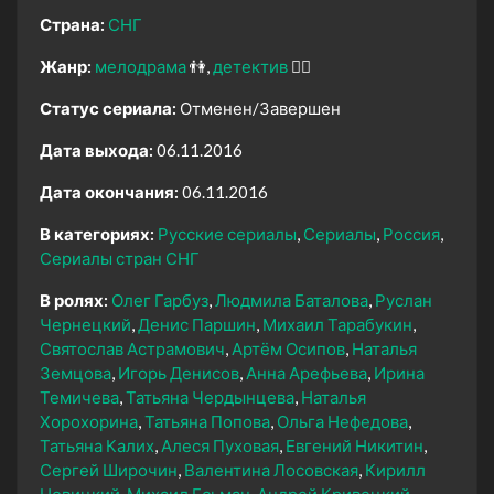
Страна:
СНГ
Жанр:
мелодрама
👫
детектив
🕵️‍♂️
Статус сериала:
Отменен/Завершен
Дата выхода:
06.11.2016
Дата окончания:
06.11.2016
В категориях:
Русские сериалы
Сериалы
Россия
Сериалы стран СНГ
В ролях:
Олег Гарбуз
Людмила Баталова
Руслан
Чернецкий
Денис Паршин
Михаил Тарабукин
Святослав Астрамович
Артём Осипов
Наталья
Земцова
Игорь Денисов
Анна Арефьева
Ирина
Темичева
Татьяна Чердынцева
Наталья
Хорохорина
Татьяна Попова
Ольга Нефедова
Татьяна Калих
Алеся Пуховая
Евгений Никитин
Сергей Широчин
Валентина Лосовская
Кирилл
Новицкий
Михаил Есьман
Андрей Кривецкий