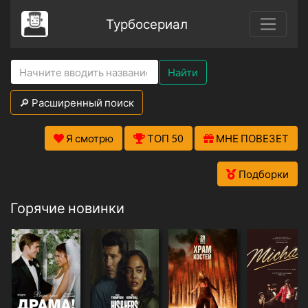
Турбосериал
Найти
🔎 Расширенный поиск
Я смотрю
ТОП 50
МНЕ ПОВЕЗЕТ
Подборки
Горячие новинки