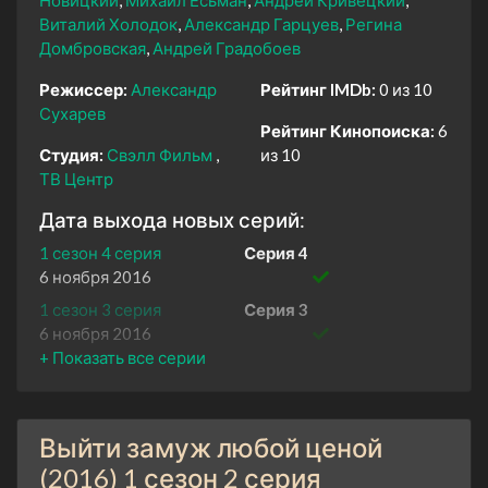
Виталий Холодок
Александр Гарцуев
Регина
Домбровская
Андрей Градобоев
Режиссер:
Александр
Рейтинг IMDb:
0 из 10
Сухарев
Рейтинг Кинопоиска:
6
Студия:
Свэлл Фильм
из 10
ТВ Центр
Дата выхода новых серий:
1 сезон 4 серия
Серия 4
6 ноября 2016
1 сезон 3 серия
Серия 3
6 ноября 2016
1 сезон 2 серия
Серия 2
6 ноября 2016
1 сезон 1 серия
Серия 1
Выйти замуж любой ценой
6 ноября 2016
(2016) 1 сезон 2 серия