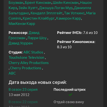
Боузман
Брент Кинсман
Шейн Кинсман
Нашон
Кирз
Зейн Хуэтт
Джошуа Логан Мур
Даниэлла
Бальтодано
Кендалл Эпплгейт
Так Уоткинс
Maria
Cominis
Кристин Клэйбург
Камерон Карр
МакКензи Карр
Режиссер:
Дэвид
Рейтинг IMDb:
7.6 из 10
Гроссман
Ларри Шоу
Рейтинг Кинопоиска:
Дэвид Уоррен
8.3 из 10
Студия:
ABC Studios
Touchstone Television
Cherry Alley Productions
Cherry Productions
ABC
Дата выхода новых серий:
8 сезон 23 серия
Последний штрих
13 мая 2012
8 сезон 22 серия
Отдай свою вину