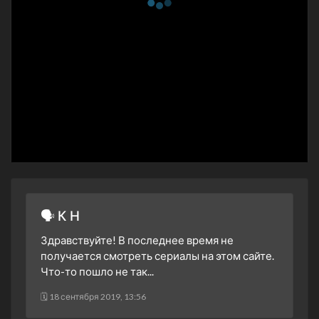
8 сезон 13 серия
Это, что ты называешь
любовью?
12 февраля 2012
8 сезон 12 серия
Что хорошего в том,
чтобы быть правильным
22 января 2012
8 сезон 11 серия
Кто скажет, что это
правда?
15 января 2012
8 сезон 10 серия
Нам есть что обсудить,
старый знакомый
8 января 2012
🗣 К Н
8 сезон 9 серия
Вместе мы справимся
Здравствуйте! В последнее время не
4 декабря 2011
получается смотреть сериалы на этом сайте.
8 сезон 8 серия
Песнь подозрения
Что-то пошло не так...
13 ноября 2011
🗓 18 сентября 2019, 13:56
8 сезон 7 серия
Всегда под контролем
6 ноября 2011