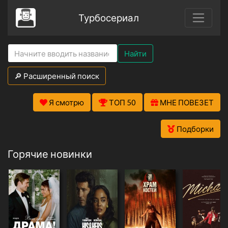
Турбосериал
Найти
🔎 Расширенный поиск
Я смотрю
ТОП 50
МНЕ ПОВЕЗЕТ
Подборки
Горячие новинки