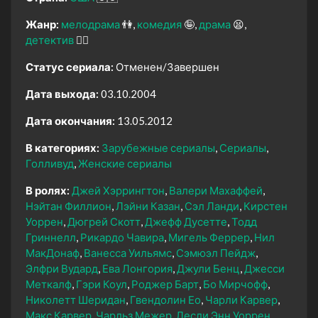
Жанр:
мелодрама
👫
комедия
🤪
драма
😫
детектив
🕵️‍♂️
Статус сериала:
Отменен/Завершен
Дата выхода:
03.10.2004
Дата окончания:
13.05.2012
В категориях:
Зарубежные сериалы
Сериалы
Голливуд
Женские сериалы
В ролях:
Джей Хэррингтон
Валери Махаффей
Нэйтан Филлион
Лэйни Казан
Сэл Ланди
Кирстен
Уоррен
Дюгрей Скотт
Джефф Дусетте
Тодд
Гриннелл
Рикардо Чавира
Мигель Феррер
Нил
МакДонаф
Ванесса Уильямс
Сэмюэл Пейдж
Элфри Вудард
Ева Лонгория
Джули Бенц
Джесси
Меткалф
Гэри Коул
Роджер Барт
Бо Мирчофф
Николетт Шеридан
Гвендолин Ео
Чарли Карвер
Макс Карвер
Чарльз Межер
Лесли Энн Уоррен