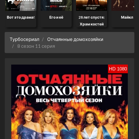
Вот это драма!
Его и её
28 лет спустя:
Майкл
Храм костей
Турбосериал
Отчаянные домохозяйки
8 сезон 11 серия
HD 1080