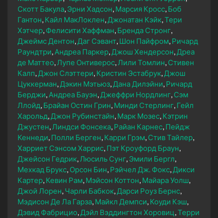
Скотт Бакула
Эрни Хадсон
Марсия Кросс
Боб
Гантон
Кайл МакЛоклен
Джонатан Кэйк
Тери
Хэтчер
Фелисити Хаффман
Бренда Стронг
Джеймс Дентон
Даг Сэвант
Шон Пайфром
Ричард
Раундтри
Андреа Паркер
Джош Хендерсон
Дреа
де Маттео
Лупе Онтиверос
Лили Томлин
Стивен
Калп
Джон Слэттери
Кристин Эстабрук
Джош
Цуккерман
Дэкин Мэтьюз
Дана Дилэйни
Ричард
Берджи
Андреа Бауэн
Джеффри Нордлинг
Сэм
Ллойд
Брайан Остин Грин
Минди Стерлинг
Гейл
Харольд
Джон Рубинстайн
Марк Мозес
Кэтрин
Джустен
Линдси Фонсека
Райан Карнес
Пейдж
Кеннеди
Полли Берген
Карри Грэм
Стив Тайлер
Харриет Сэнсом Харрис
Пэт Кроуфорд Браун
Джейсон Гедрик
Люсиль Сунг
Эмили Бергл
Мехкад Брукс
Орсон Бин
Рэйчел Дж. Фокс
Дикси
Картер
Кевин Рам
Мэйсон Коттон
Майара Уолш
Джой Лорен
Чарли Бабкок
Дарси Роуз Бернс
Мэдисон Де Ла Гарза
Майкл Демпси
Коуди Кэш
Дэвид Фабрицио
Дэйл Вэддингтон Хоровиц
Терри