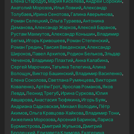
Елена Стародуб
Мария Киселева
Андрей Сорокин
Анатолий Морозов
Илья Ловкий
Александр
Толубаев
Ирина Сенотова
Галина Аверьянова
Роман Селецкий
Ольга Тураева
Антонина
Деманова
Александр Жарков
Алексей Баранов
Рустам Махмутов
Александр Коньшин
Владимир
Бегма
Игорь Кривошеев
Роман Степенский
Роман Гредин
Таисия Введенская
Александр
Широков
Павел Архипов
Родион Бельков
Эльдар
Чеченов
Владимир Плахтий
Анна Калабина
Сергей Марочкин
Татьяна Телегина
Алина
Волощук
Виктор Башинский
Владимир Василенко
Елена Соколова
Светлана Румянцева
Виктория
Коваленко
Артём Грот
Ярослав Романов
Яков
Левда
Леонид Трегуб
Ирина Суркова
Юлия
Авшарова
Анастасия Тюфякина
Игорь Буяк
Андриана Садковская
Михаил Володин
Пётр
Акимов
Ольга Кравцова-Хайкова
Владимир Тони
Анжелика Морозова
Арсений Баринов
Лариса
Бурмистрова
Дмитрий Жульков
Дмитрий
Бродецкий
Елизавета Климова
Екатерина