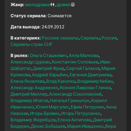
Жанр:
мелодрама
👫
драма
😫
Статус сериала:
Снимается
Дата выхода:
24.09.2012
В категориях:
Русские сериалы
Сериалы
Россия
Сериалы стран СНГ
В ролях:
Ольга Сташкевич
Алла Малкова
Александр Цуркан
Константин Соловьев
Иван
Шабалтас
Дмитрий Фрид
Сергей Галахов
Мария
Куликова
Андрей Харыбин
Евгения Дмитриева
Елена Яковлева
Влад Канопка
Владимир Кебин
Александр Андриенко
Ксения Лаврова-Глинка
Дмитрий Миллер
Александр Соколовский
Владимир Ипатов
Наталья Гриншпун
Кирилл
Иванченко
Юлия Маргулис
Ефим Петрунин
Анна
Невская
Игорь Бровин
Игорь Петрусенко
Владимир Жеребцов
Елена Антипова
Дмитрий
Бедерин
Денис Бобышев
Мария Иващенко
Вера