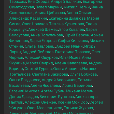
Тарасова
Яна Середа
Андрей Балякин
Екатерина
Симаходская
Павел Маркин
Михаил Негин
Янина
Соколовская
Алина Цибизова
Алена Олькина
Александр Касаткин
Екатерина Шмакова
Мария
Сигал
Олег Новиков
Татьяна Кузнецова
Елена
Коровчук
Алексей Шемес
Егор Ковалёв
Дарья
Белоусова
Анна Полупанова
Юрий Беркун
Армен
Филиппов
Дарья Егорова
Софья Хилькова
Михаил
Стенин
Ольга Павловец
Андрей Ильин
Игорь
Ларин
Андрей Лебедев
Екатерина Травова
Олег
Чернов
Алексей Ошурков
Илья Исаев
Анна
Якунина
Мария Свирид
Алена Фалалеева
Андрей
Барило
Сергей Гурьев
Ольга Анохина
Наталья
Третьякова
Светлана Закирова
Ольга Бобкова
Ольга Богданова
Андрей Аверьянов
Татьяна
Васильева
Алёна Яковлева
Ирина Баринова
Евгений Михеев
Артём Губин
Михаил Мелин
Денис Давыдов
Виктория Рунцова
Александра
Пытлик
Алексей Онежен
Ксения Мон Сор
Сергей
Жигунов
Олег Масленников
Татьяна Жукова
Александр Чернявский
Марина Могилевская