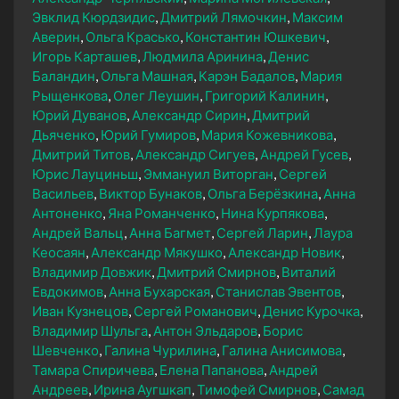
Эвклид Кюрдзидис
Дмитрий Лямочкин
Максим
Аверин
Ольга Красько
Константин Юшкевич
Игорь Карташев
Людмила Аринина
Денис
Баландин
Ольга Машная
Карэн Бадалов
Мария
Рыщенкова
Олег Леушин
Григорий Калинин
Юрий Дуванов
Александр Сирин
Дмитрий
Дьяченко
Юрий Гумиров
Мария Кожевникова
Дмитрий Титов
Александр Сигуев
Андрей Гусев
Юрис Лауциньш
Эммануил Виторган
Сергей
Васильев
Виктор Бунаков
Ольга Берёзкина
Анна
Антоненко
Яна Романченко
Нина Курпякова
Андрей Вальц
Анна Багмет
Сергей Ларин
Лаура
Кеосаян
Александр Мякушко
Александр Новик
Владимир Довжик
Дмитрий Смирнов
Виталий
Евдокимов
Анна Бухарская
Станислав Эвентов
Иван Кузнецов
Сергей Романович
Денис Курочка
Владимир Шульга
Антон Эльдаров
Борис
Шевченко
Галина Чурилина
Галина Анисимова
Тамара Спиричева
Елена Папанова
Андрей
Андреев
Ирина Аугшкап
Тимофей Смирнов
Самад