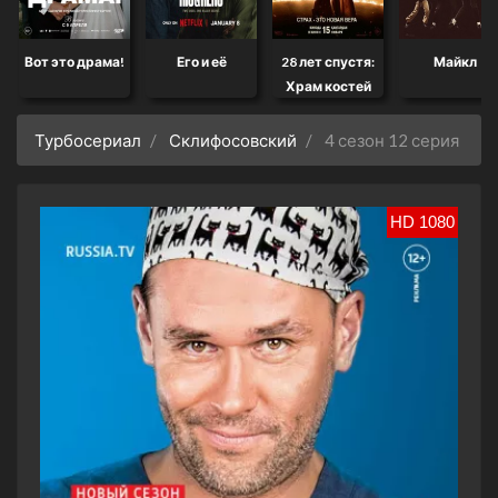
Вот это драма!
Его и её
28 лет спустя:
Майкл
Храм костей
Турбосериал
Склифосовский
4 сезон 12 серия
HD 1080