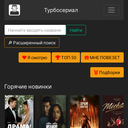
Турбосериал
Найти
🔎 Расширенный поиск
Я смотрю
ТОП 50
МНЕ ПОВЕЗЕТ
Подборки
Горячие новинки