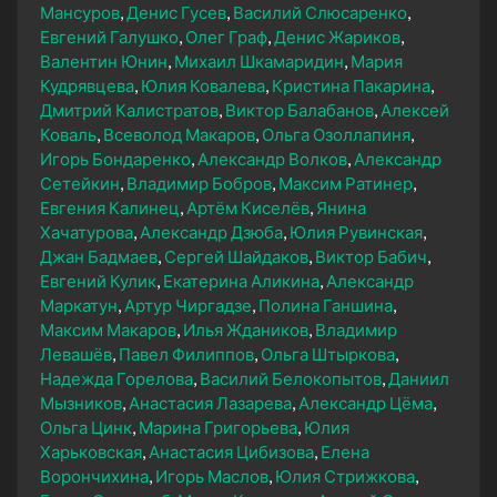
Мансуров
Денис Гусев
Василий Слюсаренко
Евгений Галушко
Олег Граф
Денис Жариков
Валентин Юнин
Михаил Шкамаридин
Мария
Кудрявцева
Юлия Ковалева
Кристина Пакарина
Дмитрий Калистратов
Виктор Балабанов
Алексей
Коваль
Всеволод Макаров
Ольга Озоллапиня
Игорь Бондаренко
Александр Волков
Александр
Сетейкин
Владимир Бобров
Максим Ратинер
Евгения Калинец
Артём Киселёв
Янина
Хачатурова
Александр Дзюба
Юлия Рувинская
Джан Бадмаев
Сергей Шайдаков
Виктор Бабич
Евгений Кулик
Екатерина Аликина
Александр
Маркатун
Артур Чиргадзе
Полина Ганшина
Максим Макаров
Илья Ждаников
Владимир
Левашёв
Павел Филиппов
Ольга Штыркова
Надежда Горелова
Василий Белокопытов
Даниил
Мызников
Анастасия Лазарева
Александр Цёма
Ольга Цинк
Марина Григорьева
Юлия
Харьковская
Анастасия Цибизова
Елена
Ворончихина
Игорь Маслов
Юлия Стрижкова