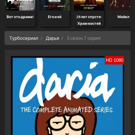
Вот это драма!
Его и её
28 лет спустя:
Майкл
Храм костей
Турбосериал
Дарья
3 сезон 7 серия
HD 1080