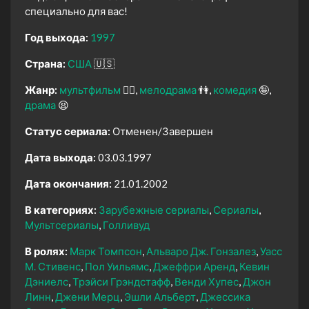
специально для вас!
Год выхода:
1997
Страна:
США
🇺🇸
Жанр:
мультфильм
🧚‍♀️
мелодрама
👫
комедия
🤪
драма
😫
Статус сериала:
Отменен/Завершен
Дата выхода:
03.03.1997
Дата окончания:
21.01.2002
В категориях:
Зарубежные сериалы
Сериалы
Мультсериалы
Голливуд
В ролях:
Марк Томпсон
Альваро Дж. Гонзалез
Уасс
М. Стивенс
Пол Уильямс
Джеффри Аренд
Кевин
Дэниелс
Трэйси Грэндстафф
Венди Хупес
Джон
Линн
Джени Мерц
Эшли Альберт
Джессика