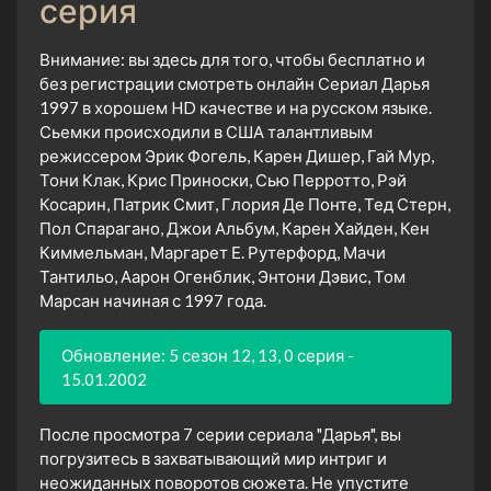
серия
Внимание: вы здесь для того, чтобы бесплатно и
без регистрации смотреть онлайн Сериал Дарья
1997 в хорошем HD качестве и на русском языке.
Сьемки происходили в США талантливым
режиссером Эрик Фогель, Карен Дишер, Гай Мур,
Тони Клак, Крис Приноски, Сью Перротто, Рэй
Косарин, Патрик Смит, Глория Де Понте, Тед Стерн,
Пол Спарагано, Джои Альбум, Карен Хайден, Кен
Киммельман, Маргарет Е. Рутерфорд, Мачи
Тантильо, Аарон Огенблик, Энтони Дэвис, Том
Марсан начиная с 1997 года.
Обновление: 5 сезон 12, 13, 0 серия -
15.01.2002
После просмотра 7 серии сериала "Дарья", вы
погрузитесь в захватывающий мир интриг и
неожиданных поворотов сюжета. Не упустите