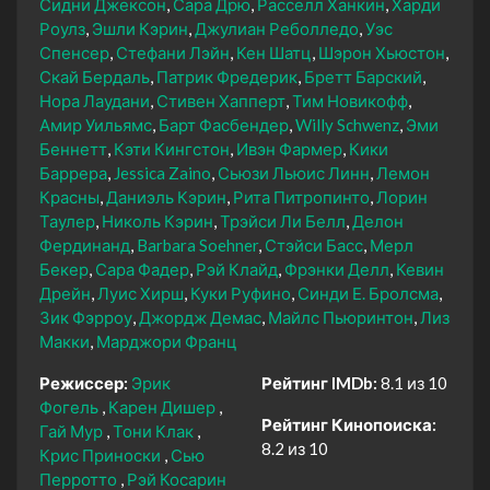
Сидни Джексон
Сара Дрю
Расселл Ханкин
Харди
Роулз
Эшли Кэрин
Джулиан Реболледо
Уэс
Спенсер
Стефани Лэйн
Кен Шатц
Шэрон Хьюстон
Скай Бердаль
Патрик Фредерик
Бретт Барский
Нора Лаудани
Стивен Хапперт
Тим Новикофф
Амир Уильямс
Барт Фасбендер
Willy Schwenz
Эми
Беннетт
Кэти Кингстон
Ивэн Фармер
Кики
Баррера
Jessica Zaino
Сьюзи Льюис Линн
Лемон
Красны
Даниэль Кэрин
Рита Питропинто
Лорин
Таулер
Николь Кэрин
Трэйси Ли Белл
Делон
Фердинанд
Barbara Soehner
Стэйси Басс
Мерл
Бекер
Сара Фадер
Рэй Клайд
Фрэнки Делл
Кевин
Дрейн
Луис Хирш
Куки Руфино
Синди Е. Бролсма
Зик Фэрроу
Джордж Демас
Майлс Пьюринтон
Лиз
Макки
Марджори Франц
Режиссер:
Эрик
Рейтинг IMDb:
8.1 из 10
Фогель
Карен Дишер
Рейтинг Кинопоиска:
Гай Мур
Тони Клак
8.2 из 10
Крис Приноски
Сью
Перротто
Рэй Косарин