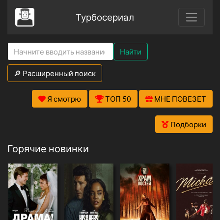
Турбосериал
Найти
🔎 Расширенный поиск
Я смотрю
ТОП 50
МНЕ ПОВЕЗЕТ
Подборки
Горячие новинки