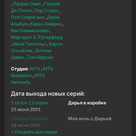
Патрик Смит
Глория
Де Понте
Тед Стерн
Пол Спарагано
Джои
Альбум
Карен Хайден
Кен Киммельман
Маргарет Е. Рутерфорд
Мачи Тантильо
Аарон
Огенблик
Энтони
Дэвис
Том Марсан
Студия:
MTV
MTV
Animation
MTV
Networks
Дата выхода новых серий:
5 сезон 13 серия
Дарья в коробке
25 июня 2001
5 сезон 12 серия
Моя ночь с Дарьей
18 июня 2001
5 сезон 11 серия
Борьба за стипендию