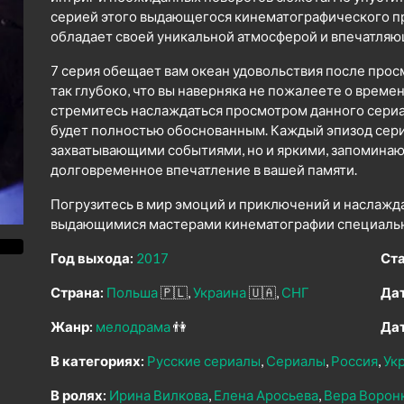
серией этого выдающегося кинематографического про
обладает своей уникальной атмосферой и впечатля
7 серия обещает вам океан удовольствия после прос
так глубоко, что вы наверняка не пожалеете о време
стремитесь наслаждаться просмотром данного сериал
будет полностью обоснованным. Каждый эпизод сери
захватывающими событиями, но и яркими, запомина
долговременное впечатление в вашей памяти.
Погрузитесь в мир эмоций и приключений и наслажд
выдающимися мастерами кинематографии специально
Год выхода:
2017
Ста
Страна:
Польша
🇵🇱
Украина
🇺🇦
СНГ
Дат
Жанр:
мелодрама
👫
Дат
В категориях:
Русские сериалы
Сериалы
Россия
Ук
В ролях:
Ирина Вилкова
Елена Аросьева
Вера Ворон