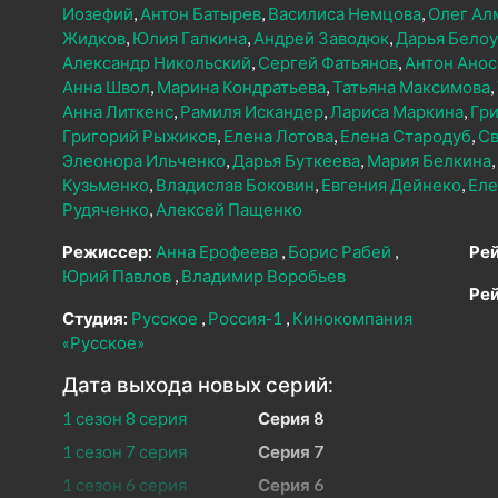
Иозефий
Антон Батырев
Василиса Немцова
Олег Ал
Жидков
Юлия Галкина
Андрей Заводюк
Дарья Белоу
Александр Никольский
Сергей Фатьянов
Антон Анос
Анна Швол
Марина Кондратьева
Татьяна Максимова
Анна Литкенс
Рамиля Искандер
Лариса Маркина
Гри
Григорий Рыжиков
Елена Лотова
Елена Стародуб
Св
Элеонора Ильченко
Дарья Буткеева
Мария Белкина
Кузьменко
Владислав Боковин
Евгения Дейнеко
Еле
Рудяченко
Алексей Пащенко
Режиссер:
Анна Ерофеева
Борис Рабей
Рей
Юрий Павлов
Владимир Воробьев
Рей
Студия:
Русское
Россия-1
Кинокомпания
«Русское»
Дата выхода новых серий:
1 сезон 8 серия
Серия 8
1 сезон 7 серия
Серия 7
1 сезон 6 серия
Серия 6