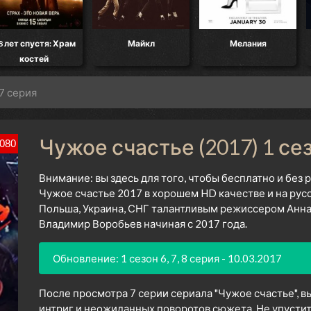
8 лет спустя: Храм
Майкл
Мелания
костей
 7 серия
Чужое счастье (2017) 1 се
080
Внимание: вы здесь для того, чтобы бесплатно и без
Чужое счастье 2017 в хорошем HD качестве и на рус
Польша, Украина, СНГ талантливым режиссером Анна
Владимир Воробьев начиная с 2017 года.
Обновление: 1 сезон 6, 7, 8 серия - 10.03.2017
После просмотра 7 серии сериала "Чужое счастье", 
интриг и неожиданных поворотов сюжета. Не упустит