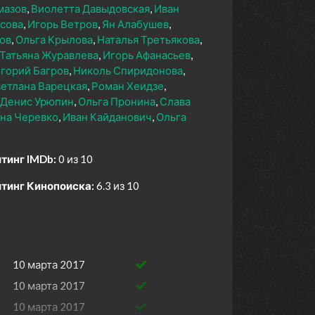
мазов
Виолетта Давыдовская
Иван
сова
Игорь Ветров
Ян Алабушев
ов
Ольга Крылова
Наталья Третьякова
Татьяна Журавлева
Игорь Афанасьев
горий Багров
Николь Спиридонова
етлана Варецкая
Роман Хеидзе
Денис Урюпин
Ольга Пронина
Слава
на Черевко
Иван Кайданович
Ольга
тинг IMDb:
0 из 10
тинг Кинопоиска:
6.3 из 10
10 марта 2017
10 марта 2017
10 марта 2017