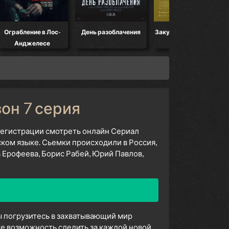
Ограбление в Лос-
День разоблачения
Закулисье реальности
Анджелесе
зон 7 серия
 регистрации смотреть онлайн Сериал
ском языке. Сьемки происходили в Россия,
 Ерофеева, Борис Рабей, Юрий Павлов,
вы погрузитесь в захватывающий мир
е возможность следить за каждой новой