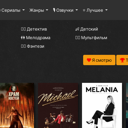
 Сериалы
Жанры
🎙 Озвучки
⭐ Лучшее
🕵️‍♂️ Детектив
👶 Детский
👫 Мелодрама
🧚‍♀️ Мультфильм
🧝‍♂️ Фэнтези
Я смотрю