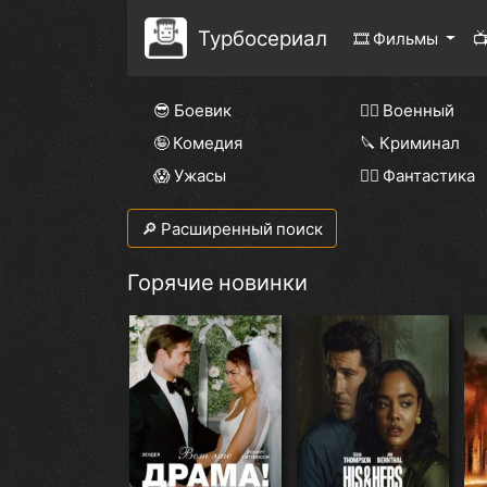
Турбосериал
🎞 Фильмы

😎 Боевик
👨‍✈️ Военный
🤪 Комедия
🔪 Криминал
😱 Ужасы
🧙‍♀️ Фантастика
🔎 Расширенный поиск
Горячие новинки