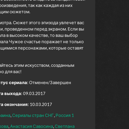
изведения, так как каждая из них
ющим сюжетом.
мотра. Сюжет этого эпизода увлечет вас
ни, проведенном перед экраном. Если вы
а в высоком качестве, то ваш выбор
ала Чужое счастье поражает не только
ющимися персонажами, которые оставят
айтесь этим искусством, созданным
 для вас!
тус сериала:
Отменен/Завершен
а выхода:
09.03.2017
а окончания:
10.03.2017
раина
Сериалы стран СНГ
Россия 1
кова
Анастасия Савосина
Светлана