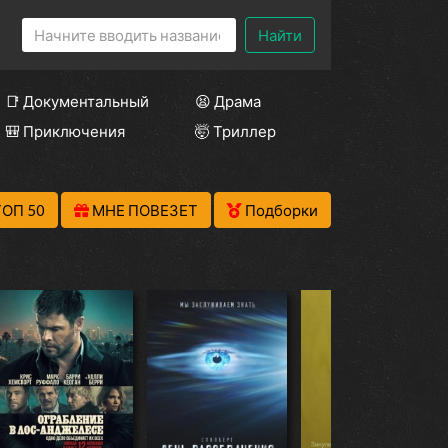
Найти
📑 Документальный
😫 Драма
🎒 Приключения
🤯 Триллер
ТОП 50
МНЕ ПОВЕЗЕТ
Подборки