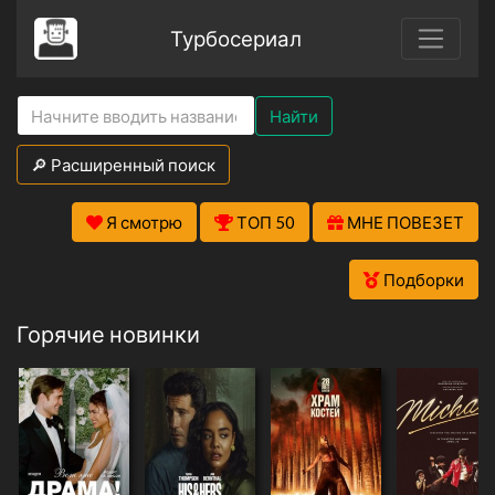
Турбосериал
Найти
🔎 Расширенный поиск
Я смотрю
ТОП 50
МНЕ ПОВЕЗЕТ
Подборки
Горячие новинки