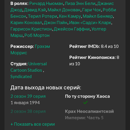
В ролях:
Ричард Ньюман
Лиза Энн Бели
Джанис
Джод
Дэвид Кэй
Майкл Донован
Гари Чок
Робби
Бенсон
Терил Ротери
Кен Камру
Майкл Беняер
Карин Коновал
Джон Пэйн
Ивэн «Садси» Кларк
Гаррисон Кристион
Джейсон Гаффни
Уолтер
Марш
Роб Мортон
Режиссер:
Грэхэм
Рейтинг IMDb:
8.4 из 10
Моррис
Рейтинг Кинопоиска:
8
Студия:
Universal
из 10
Cartoon Studios
Syndicated
Дата выхода новых серий:
2 сезон 39 серия
По ту сторону Хаоса
1 января 1994
2 сезон 38 серия
Крах Неосапиантской
Империи: Часть 5
1 января 1994