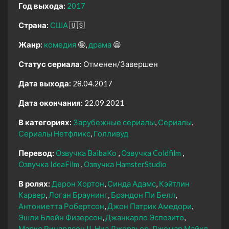
Год выхода:
2017
Страна:
США
🇺🇸
Жанр:
комедия
🤪
драма
😫
Статус сериала:
Отменен/Завершен
Дата выхода:
28.04.2017
Дата окончания:
22.09.2021
В категориях:
Зарубежные сериалы
Сериалы
Сериалы Нетфликс
Голливуд
Перевод:
Озвучка BaibaKo
Озвучка Coldfilm
Озвучка IdeaFilm
Озвучка HamsterStudio
В ролях:
Дерон Хортон
Синда Адамс
Кэйтлин
Карвер
Логан Браунинг
Брэндон Пи Белл
Антониетта Робертсон
Джон Патрик Амедори
Эшли Блейн Физерсон
Джанкарло Эспозито
Марке Ричардсон II
Ниа Джервьер
Джемар Майкл