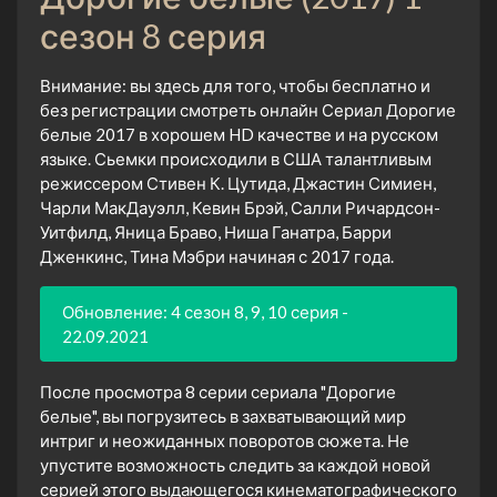
сезон 8 серия
Внимание: вы здесь для того, чтобы бесплатно и
без регистрации смотреть онлайн Сериал Дорогие
белые 2017 в хорошем HD качестве и на русском
языке. Сьемки происходили в США талантливым
режиссером Стивен К. Цутида, Джастин Симиен,
Чарли МакДауэлл, Кевин Брэй, Салли Ричардсон-
Уитфилд, Яница Браво, Ниша Ганатра, Барри
Дженкинс, Тина Мэбри начиная с 2017 года.
Обновление: 4 сезон 8, 9, 10 серия -
22.09.2021
После просмотра 8 серии сериала "Дорогие
белые", вы погрузитесь в захватывающий мир
интриг и неожиданных поворотов сюжета. Не
упустите возможность следить за каждой новой
серией этого выдающегося кинематографического