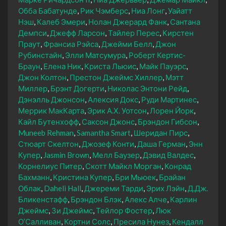
Обба Бабатунде
Рик Чэмберс
Ниа Лонг
Уайатт
Нэш
Калеб Эмери
Нолан Джерард Фанк
Сантана
Демпси
Джефф Ларсон
Тайлер Перес
Кирстен
Праут
Франсиа Рэйса
Джейми Белл
Джон
Рубинстайн
Элли Матсумура
Роберт Кертис-
Браун
Елена Ник
Криста Льюис
Майк Пауэрс
Джон Колтон
Престон Джеймс Хиллер
Мэтт
Миллер
Брэнт Догерти
Николас Энтони Рейд
Дэнэлль Джонсон
Алексия Докс
Руди Мартинес
Меррик МакКарта
Эрик А.Х. Уотсон
Лорен Йорк
Кайл Бутенхофф
Саксон Джонс
Брэндон Гибсон
Muneeb Rehman
Samantha Smart
Шеридан Пирс
Стюарт Скелтон
Джозеф Конти
Даша Герман
Энн
Купер
Jasmin Brown
Мелл Баузер
Дэвид Валдес
Корнелиус Питер
Скотт Майкл Морган
Конрад
Бахманн
Кристина Купер
Бри Мьюек
Брайан
Облак
Daheli Hall
Джереми Тарди
Эрих Лэйн
Д.Дж.
Бликенстафф
Брэндон Блэк
Алекс Алче
Карлин
Джеймс
Зи Джеймс
Тейлор Фостер
Люк
О’Салливан
Кортни Солс
Пресила Нунез
Кендалл