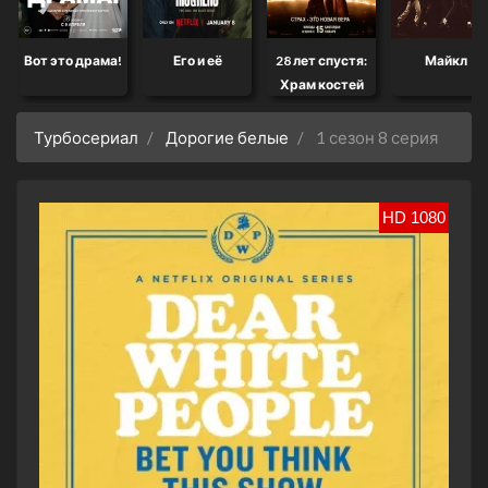
Вот это драма!
Его и её
28 лет спустя:
Майкл
Храм костей
Турбосериал
Дорогие белые
1 сезон 8 серия
HD 1080