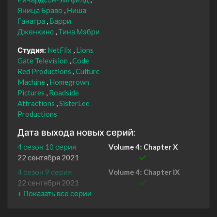
Яница Браво
Ниша
Ганатра
Барри
Дженкинс
Тина Мэбри
Студия:
NetFlix
Lions
Gate Television
Code
Red Productions
Culture
Machine
Homegrown
Pictures
Roadside
Attractions
SisterLee
Productions
Дата выхода новых серий:
4 сезон 10 серия
Volume 4: Chapter X
22 сентября 2021
4 сезон 9 серия
Volume 4: Chapter IX
22 сентября 2021
4 сезон 8 серия
Volume 4: Chapter VIII
22 сентября 2021