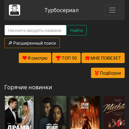
Турбосериал
Найти
🔎 Расширенный поиск
Я смотрю
ТОП 50
МНЕ ПОВЕЗЕТ
Подборки
Горячие новинки