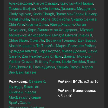
Александрия
Китон Сэвадж
Кристал-Ли Наоми
Памела Шафер
Marvin Lemus
Джоанна Миддлтон
Cindy Nguyen
Kevin Clough
Лукас МакГарви
Шамир
Nikhil Shukla
Nirayl Stone
Эбби Уола
Эндрю Сенита
Chin Yere
Кортни Фоли
Эйинд Хауэлл
Остин
Боуерман
Кори Ливингстон Хендерсон
Michael
Moskewicz
Алисса Манн
Dwight Edward Shields II
Chloe Slater
Фонг Ле
Дестини Толивер
Дэн Бауэр
Макс Маршалл
Ти Трамбо
Марио Рамирес Рейес
Брэндон Альтер
Сара Кортес
Физаа Досани
David
Garelik
Zan Headley
Jon K. Hicks
Дэниэл Монако
Ydaiber Orozco
Brittany Panzer
Lizzie Zerebko
Джон
Пол Джонс II
Елена Дизон
Хашим Лафон
Кэрол
Энн Ван Наттен
Режиссер:
Стивен К.
Рейтинг IMDb:
6.3 из 10
Цутида
Джастин
Рейтинг Кинопоиска:
Симиен
Чарли
6.5 из 10
МакДауэлл
Кевин
Брэй
Салли
Ричардсон-Уитфилд