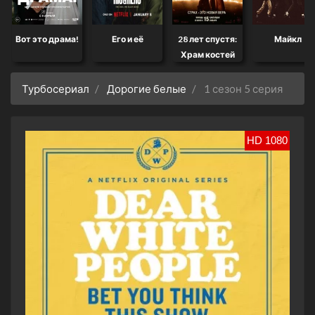
Вот это драма!
Его и её
28 лет спустя:
Майкл
Храм костей
Турбосериал
Дорогие белые
1 сезон 5 серия
HD 1080