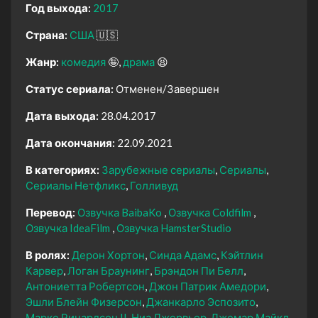
Год выхода:
2017
Страна:
США
🇺🇸
Жанр:
комедия
🤪
драма
😫
Статус сериала:
Отменен/Завершен
Дата выхода:
28.04.2017
Дата окончания:
22.09.2021
В категориях:
Зарубежные сериалы
Сериалы
Сериалы Нетфликс
Голливуд
Перевод:
Озвучка BaibaKo
Озвучка Coldfilm
Озвучка IdeaFilm
Озвучка HamsterStudio
В ролях:
Дерон Хортон
Синда Адамс
Кэйтлин
Карвер
Логан Браунинг
Брэндон Пи Белл
Антониетта Робертсон
Джон Патрик Амедори
Эшли Блейн Физерсон
Джанкарло Эспозито
Марке Ричардсон II
Ниа Джервьер
Джемар Майкл