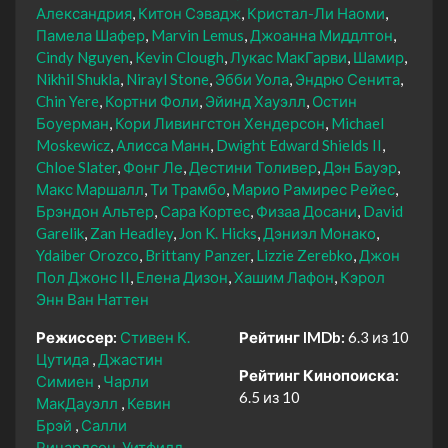
Александрия
Китон Сэвадж
Кристал-Ли Наоми
Памела Шафер
Marvin Lemus
Джоанна Миддлтон
Cindy Nguyen
Kevin Clough
Лукас МакГарви
Шамир
Nikhil Shukla
Nirayl Stone
Эбби Уола
Эндрю Сенита
Chin Yere
Кортни Фоли
Эйинд Хауэлл
Остин
Боуерман
Кори Ливингстон Хендерсон
Michael
Moskewicz
Алисса Манн
Dwight Edward Shields II
Chloe Slater
Фонг Ле
Дестини Толивер
Дэн Бауэр
Макс Маршалл
Ти Трамбо
Марио Рамирес Рейес
Брэндон Альтер
Сара Кортес
Физаа Досани
David
Garelik
Zan Headley
Jon K. Hicks
Дэниэл Монако
Ydaiber Orozco
Brittany Panzer
Lizzie Zerebko
Джон
Пол Джонс II
Елена Дизон
Хашим Лафон
Кэрол
Энн Ван Наттен
Режиссер:
Стивен К.
Рейтинг IMDb:
6.3 из 10
Цутида
Джастин
Рейтинг Кинопоиска:
Симиен
Чарли
6.5 из 10
МакДауэлл
Кевин
Брэй
Салли
Ричардсон-Уитфилд