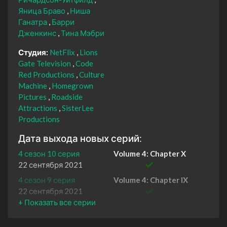
Яница Браво
Ниша
Ганатра
Барри
Дженкинс
Тина Мэбри
Студия:
NetFlix
Lions
Gate Television
Code
Red Productions
Culture
Machine
Homegrown
Pictures
Roadside
Attractions
SisterLee
Productions
Дата выхода новых серий:
4 сезон 10 серия
Volume 4: Chapter X
22 сентября 2021
4 сезон 9 серия
Volume 4: Chapter IX
22 сентября 2021
4 сезон 8 серия
Volume 4: Chapter VIII
22 сентября 2021