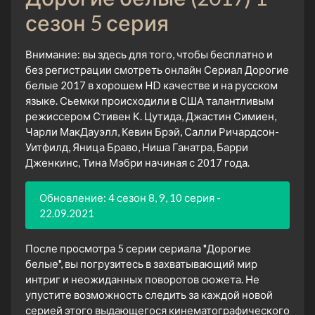
сезон 5 серия
Внимание: вы здесь для того, чтобы бесплатно и
без регистрации смотреть онлайн Сериал Дорогие
белые 2017 в хорошем HD качестве и на русском
языке. Сьемки происходили в США талантливым
режиссером Стивен К. Цутида, Джастин Симиен,
Чарли МакДауэлл, Кевин Брэй, Салли Ричардсон-
Уитфилд, Яница Браво, Ниша Ганатра, Барри
Дженкинс, Тина Мэбри начиная с 2017 года.
Обновление: 4 сезон 8, 9, 10 серия -
22.09.2021
После просмотра 5 серии сериала "Дорогие
белые", вы погрузитесь в захватывающий мир
интриг и неожиданных поворотов сюжета. Не
упустите возможность следить за каждой новой
серией этого выдающегося кинематографического