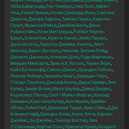
Обба Бабатунде
Рик Чэмберс
Ниа Лонг
Уайатт
Нэш
Калеб Эмери
Нолан Джерард Фанк
Сантана
Демпси
Джефф Ларсон
Тайлер Перес
Кирстен
Праут
Франсиа Рэйса
Джейми Белл
Джон
Рубинстайн
Элли Матсумура
Роберт Кертис-
Браун
Елена Ник
Криста Льюис
Майк Пауэрс
Джон Колтон
Престон Джеймс Хиллер
Мэтт
Миллер
Брэнт Догерти
Николас Энтони Рейд
Дэнэлль Джонсон
Алексия Докс
Руди Мартинес
Меррик МакКарта
Эрик А.Х. Уотсон
Лорен Йорк
Кайл Бутенхофф
Саксон Джонс
Брэндон Гибсон
Muneeb Rehman
Samantha Smart
Шеридан Пирс
Стюарт Скелтон
Джозеф Конти
Даша Герман
Энн
Купер
Jasmin Brown
Мелл Баузер
Дэвид Валдес
Корнелиус Питер
Скотт Майкл Морган
Конрад
Бахманн
Кристина Купер
Бри Мьюек
Брайан
Облак
Daheli Hall
Джереми Тарди
Эрих Лэйн
Д.Дж.
Бликенстафф
Брэндон Блэк
Алекс Алче
Карлин
Джеймс
Зи Джеймс
Тейлор Фостер
Люк
О’Салливан
Кортни Солс
Пресила Нунез
Кендалл