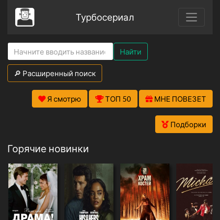
Турбосериал
Найти
🔎 Расширенный поиск
Я смотрю
ТОП 50
МНЕ ПОВЕЗЕТ
Подборки
Горячие новинки