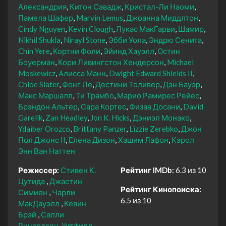
Александрия
Китон Сэвадж
Кристал-Ли Наоми
Памела Шафер
Marvin Lemus
Джоанна Миддлтон
Cindy Nguyen
Kevin Clough
Лукас МакГарви
Шамир
Nikhil Shukla
Nirayl Stone
Эбби Уола
Эндрю Сенита
Chin Yere
Кортни Фоли
Эйинд Хауэлл
Остин
Боуерман
Кори Ливингстон Хендерсон
Michael
Moskewicz
Алисса Манн
Dwight Edward Shields II
Chloe Slater
Фонг Ле
Дестини Толивер
Дэн Бауэр
Макс Маршалл
Ти Трамбо
Марио Рамирес Рейес
Брэндон Альтер
Сара Кортес
Физаа Досани
David
Garelik
Zan Headley
Jon K. Hicks
Дэниэл Монако
Ydaiber Orozco
Brittany Panzer
Lizzie Zerebko
Джон
Пол Джонс II
Елена Дизон
Хашим Лафон
Кэрол
Энн Ван Наттен
Режиссер:
Стивен К.
Рейтинг IMDb:
6.3 из 10
Цутида
Джастин
Рейтинг Кинопоиска:
Симиен
Чарли
6.5 из 10
МакДауэлл
Кевин
Брэй
Салли
Ричардсон-Уитфилд