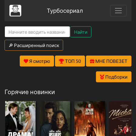
Турбосериал
Найти
🔎 Расширенный поиск
Я смотрю
ТОП 50
МНЕ ПОВЕЗЕТ
Подборки
Горячие новинки