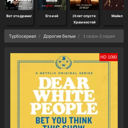
Вот это драма!
Его и её
28 лет спустя:
Майкл
Храм костей
Турбосериал
Дорогие белые
1 сезон 2 серия
HD 1080