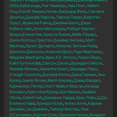
Обба Бабатунде
Рик Чэмберс
Ниа Лонг
Уайатт
Нэш
Калеб Эмери
Нолан Джерард Фанк
Сантана
Демпси
Джефф Ларсон
Тайлер Перес
Кирстен
Праут
Франсиа Рэйса
Джейми Белл
Джон
Рубинстайн
Элли Матсумура
Роберт Кертис-
Браун
Елена Ник
Криста Льюис
Майк Пауэрс
Джон Колтон
Престон Джеймс Хиллер
Мэтт
Миллер
Брэнт Догерти
Николас Энтони Рейд
Дэнэлль Джонсон
Алексия Докс
Руди Мартинес
Меррик МакКарта
Эрик А.Х. Уотсон
Лорен Йорк
Кайл Бутенхофф
Саксон Джонс
Брэндон Гибсон
Muneeb Rehman
Samantha Smart
Шеридан Пирс
Стюарт Скелтон
Джозеф Конти
Даша Герман
Энн
Купер
Jasmin Brown
Мелл Баузер
Дэвид Валдес
Корнелиус Питер
Скотт Майкл Морган
Конрад
Бахманн
Кристина Купер
Бри Мьюек
Брайан
Облак
Daheli Hall
Джереми Тарди
Эрих Лэйн
Д.Дж.
Бликенстафф
Брэндон Блэк
Алекс Алче
Карлин
Джеймс
Зи Джеймс
Тейлор Фостер
Люк
О’Салливан
Кортни Солс
Пресила Нунез
Кендалл