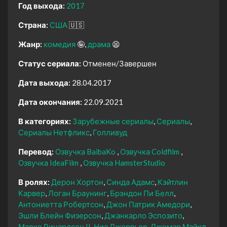
Год выхода:
2017
Страна:
США
🇺🇸
Жанр:
комедия
🤪
драма
😫
Статус сериала:
Отменен/Завершен
Дата выхода:
28.04.2017
Дата окончания:
22.09.2021
В категориях:
Зарубежные сериалы
Сериалы
Сериалы Нетфликс
Голливуд
Перевод:
Озвучка BaibaKo
Озвучка Coldfilm
Озвучка IdeaFilm
Озвучка HamsterStudio
В ролях:
Дерон Хортон
Синда Адамс
Кэйтлин
Карвер
Логан Браунинг
Брэндон Пи Белл
Антониетта Робертсон
Джон Патрик Амедори
Эшли Блейн Физерсон
Джанкарло Эспозито
Марке Ричардсон II
Ниа Джервьер
Джемар Майкл