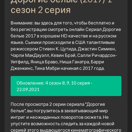
сезон 2 серия
Внимание: вы здесь для того, чтобы бесплатно и
без регистрации смотреть онлайн Сериал Дорогие
белые 2017 в хорошем HD качестве и на русском
языке. Сьемки происходили в США талантливым
режиссером Стивен К. Цутида, Джастин Симиен,
Чарли МакДауэлл, Кевин Брэй, Салли Ричардсон-
Уитфилд, Яница Браво, Ниша Ганатра, Барри
Дженкинс, Тина Мэбри начиная с 2017 года.
Обновление: 4 сезон 8, 9, 10 серия -
22.09.2021
После просмотра 2 серии сериала "Дорогие
белые", вы погрузитесь в захватывающий мир
интриг и неожиданных поворотов сюжета. Не
упустите возможность следить за каждой новой
серией этого выдающегося кинематографического