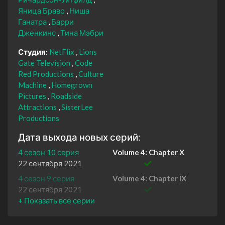
Яница Браво
Ниша
Ганатра
Барри
Дженкинс
Тина Мэбри
Студия:
NetFlix
Lions
Gate Television
Code
Red Productions
Culture
Machine
Homegrown
Pictures
Roadside
Attractions
SisterLee
Productions
Дата выхода новых серий:
4 сезон 10 серия
Volume 4: Chapter X
22 сентября 2021
4 сезон 9 серия
Volume 4: Chapter IX
22 сентября 2021
4 сезон 8 серия
Volume 4: Chapter VIII
22 сентября 2021