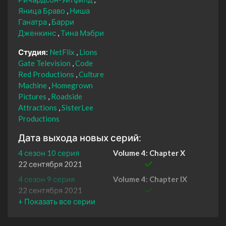
Яница Браво
Ниша
Ганатра
Барри
Дженкинс
Тина Мэбри
Студия:
NetFlix
Lions
Gate Television
Code
Red Productions
Culture
Machine
Homegrown
Pictures
Roadside
Attractions
SisterLee
Productions
Дата выхода новых серий:
4 сезон 10 серия
Volume 4: Chapter X
22 сентября 2021
4 сезон 9 серия
Volume 4: Chapter IX
22 сентября 2021
4 сезон 8 серия
Volume 4: Chapter VIII
22 сентября 2021