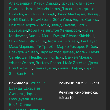
Александрия
Китон Сэвадж
Кристал-Ли Наоми
Памела Шафер
Marvin Lemus
Джоанна Миддлтон
Cindy Nguyen
Kevin Clough
Лукас МакГарви
Шамир
Nikhil Shukla
Nirayl Stone
Эбби Уола
Эндрю Сенита
Chin Yere
Кортни Фоли
Эйинд Хауэлл
Остин
Боуерман
Кори Ливингстон Хендерсон
Michael
Moskewicz
Алисса Манн
Dwight Edward Shields II
Chloe Slater
Фонг Ле
Дестини Толивер
Дэн Бауэр
Макс Маршалл
Ти Трамбо
Марио Рамирес Рейес
Брэндон Альтер
Сара Кортес
Физаа Досани
David
Garelik
Zan Headley
Jon K. Hicks
Дэниэл Монако
Ydaiber Orozco
Brittany Panzer
Lizzie Zerebko
Джон
Пол Джонс II
Елена Дизон
Хашим Лафон
Кэрол
Энн Ван Наттен
Режиссер:
Стивен К.
Рейтинг IMDb:
6.3 из 10
Цутида
Джастин
Рейтинг Кинопоиска:
Симиен
Чарли
6.5 из 10
МакДауэлл
Кевин
Брэй
Салли
Ричардсон-Уитфилд