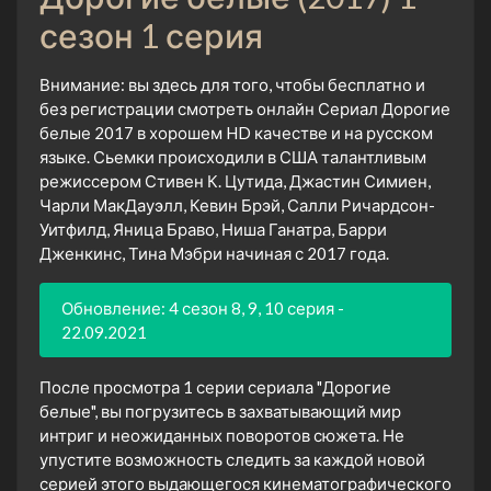
сезон 1 серия
Внимание: вы здесь для того, чтобы бесплатно и
без регистрации смотреть онлайн Сериал Дорогие
белые 2017 в хорошем HD качестве и на русском
языке. Сьемки происходили в США талантливым
режиссером Стивен К. Цутида, Джастин Симиен,
Чарли МакДауэлл, Кевин Брэй, Салли Ричардсон-
Уитфилд, Яница Браво, Ниша Ганатра, Барри
Дженкинс, Тина Мэбри начиная с 2017 года.
Обновление: 4 сезон 8, 9, 10 серия -
22.09.2021
После просмотра 1 серии сериала "Дорогие
белые", вы погрузитесь в захватывающий мир
интриг и неожиданных поворотов сюжета. Не
упустите возможность следить за каждой новой
серией этого выдающегося кинематографического