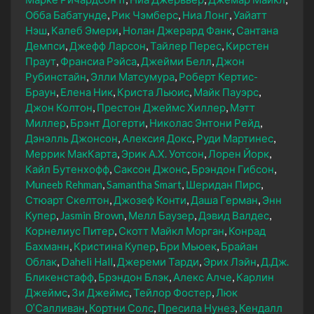
Обба Бабатунде
Рик Чэмберс
Ниа Лонг
Уайатт
Нэш
Калеб Эмери
Нолан Джерард Фанк
Сантана
Демпси
Джефф Ларсон
Тайлер Перес
Кирстен
Праут
Франсиа Рэйса
Джейми Белл
Джон
Рубинстайн
Элли Матсумура
Роберт Кертис-
Браун
Елена Ник
Криста Льюис
Майк Пауэрс
Джон Колтон
Престон Джеймс Хиллер
Мэтт
Миллер
Брэнт Догерти
Николас Энтони Рейд
Дэнэлль Джонсон
Алексия Докс
Руди Мартинес
Меррик МакКарта
Эрик А.Х. Уотсон
Лорен Йорк
Кайл Бутенхофф
Саксон Джонс
Брэндон Гибсон
Muneeb Rehman
Samantha Smart
Шеридан Пирс
Стюарт Скелтон
Джозеф Конти
Даша Герман
Энн
Купер
Jasmin Brown
Мелл Баузер
Дэвид Валдес
Корнелиус Питер
Скотт Майкл Морган
Конрад
Бахманн
Кристина Купер
Бри Мьюек
Брайан
Облак
Daheli Hall
Джереми Тарди
Эрих Лэйн
Д.Дж.
Бликенстафф
Брэндон Блэк
Алекс Алче
Карлин
Джеймс
Зи Джеймс
Тейлор Фостер
Люк
О’Салливан
Кортни Солс
Пресила Нунез
Кендалл