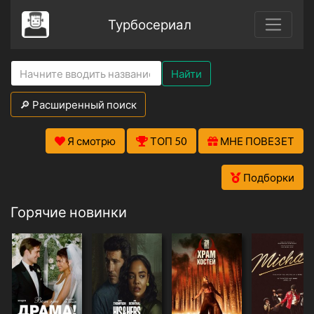
Турбосериал
Найти
🔎 Расширенный поиск
Я смотрю
ТОП 50
МНЕ ПОВЕЗЕТ
Подборки
Горячие новинки