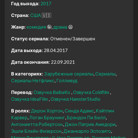
Год выхода:
2017
Страна:
США
🇺🇸
Жанр:
комедия
🤪
драма
😫
Статус сериала:
Отменен/Завершен
Дата выхода:
28.04.2017
Дата окончания:
22.09.2021
В категориях:
Зарубежные сериалы
Сериалы
Сериалы Нетфликс
Голливуд
Перевод:
Озвучка BaibaKo
Озвучка Coldfilm
Озвучка IdeaFilm
Озвучка HamsterStudio
В ролях:
Дерон Хортон
Синда Адамс
Кэйтлин
Карвер
Логан Браунинг
Брэндон Пи Белл
Антониетта Робертсон
Джон Патрик Амедори
Эшли Блейн Физерсон
Джанкарло Эспозито
Марке Ричардсон II
Ниа Джервьер
Джемар Майкл