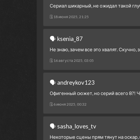
Сериал шикарный, не ожидал такой гл
🗓 18 июня 2025, 21:25
🗣 ksenia_87
Не знаю, зачем все это хвалят. Скучно, 
🗓 16 августа 2025, 03:05
🗣 andreykov123
Офигенный сюжет, но серий всего 8?! Ч
🗓 6 июня 2025, 00:32
🗣 sasha_loves_tv
Некоторые сцены прям тянут на оскар, н