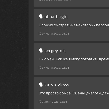
🗣 alina_bright
Сложно смотреть на некоторых персона
🗓 29 июля 2025, 06:58
🗣 sergey_nik
Ни о чем. Как же я могу потратить врем
🗓 17 июля 2025, 02:51
🗣 katya_views
Это просто бомба! Сцены, диалоги, да
🗓 9 июня 2025, 15:56