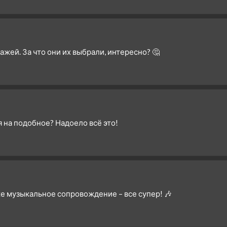
жей. За что они их выбрали, интересно? 🤔
я на подобное? Надоело всё это!
же музыкальное сопровождение – все супер! 🎶