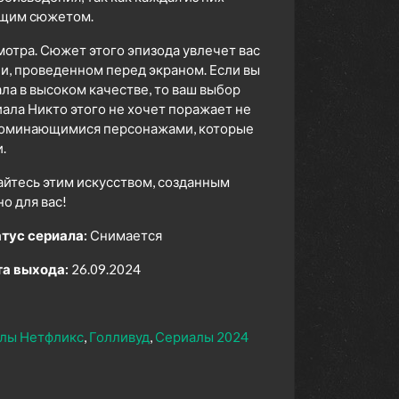
ющим сюжетом.
мотра. Сюжет этого эпизода увлечет вас
ни, проведенном перед экраном. Если вы
а в высоком качестве, то ваш выбор
ала Никто этого не хочет поражает не
апоминающимися персонажами, которые
.
айтесь этим искусством, созданным
 для вас!
тус сериала:
Снимается
а выхода:
26.09.2024
лы Нетфликс
Голливуд
Сериалы 2024