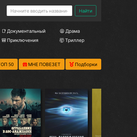
Найти
📑 Документальный
😫 Драма
🎒 Приключения
🤯 Триллер
ТОП 50
МНЕ ПОВЕЗЕТ
Подборки