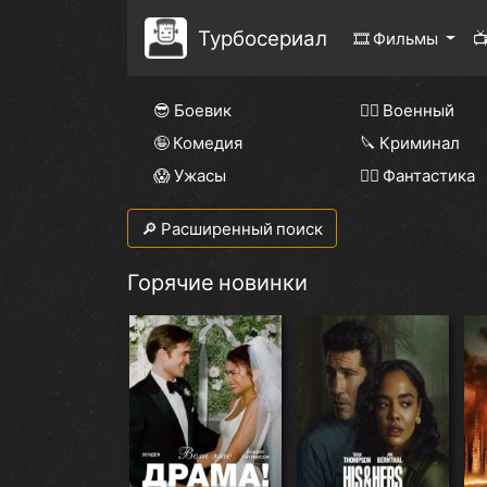
Турбосериал
🎞 Фильмы

😎 Боевик
👨‍✈️ Военный
🤪 Комедия
🔪 Криминал
😱 Ужасы
🧙‍♀️ Фантастика
🔎 Расширенный поиск
Горячие новинки