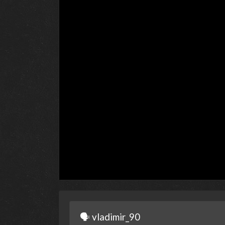
🗣 vladimir_90