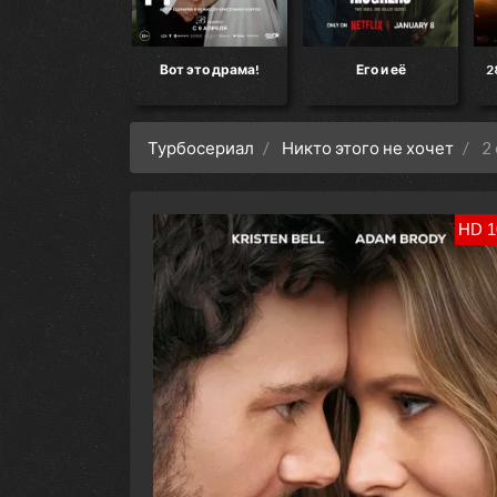
ец света»
Вот это драма!
Его и её
28 лет с
ко
Турбосериал
Никто этого не хочет
2
HD 1