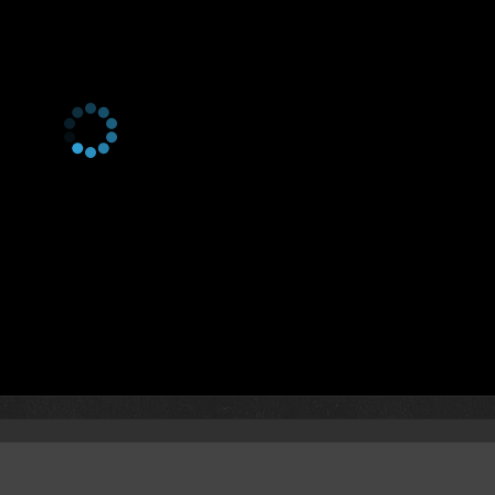
1 сезон 9 серия
My Girl Bina
1 сезон 8 серия
Rebecca's Box
1 сезон 7 серия
Wags
1 сезон 6 серия
The Ick
1 сезон 5 серия
My Friend Joanne
1 сезон 4 серия
Obliterated
1 сезон 3 серия
Either Aura
1 сезон 2 серия
A Shiksa Walks Into a Temple
1 сезон 1 серия
Pilot