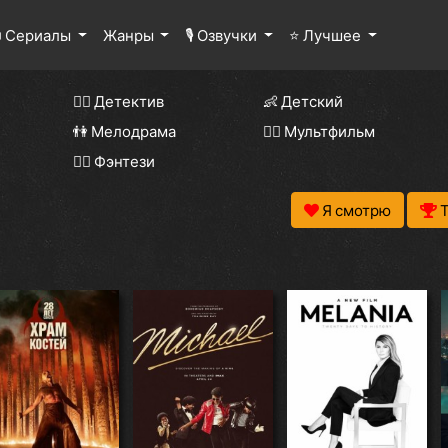
 Сериалы
Жанры
🎙 Озвучки
⭐ Лучшее
🕵️‍♂️ Детектив
👶 Детский
👫 Мелодрама
🧚‍♀️ Мультфильм
🧝‍♂️ Фэнтези
Я смотрю