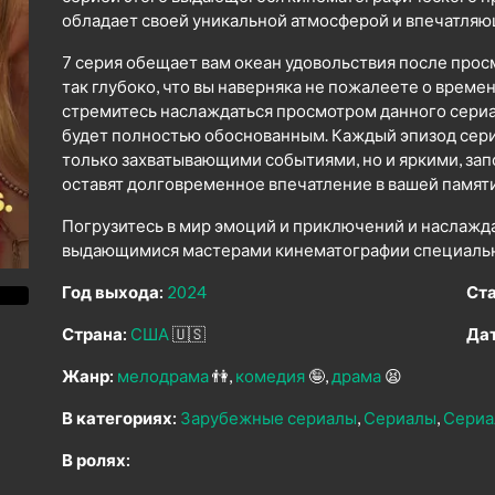
обладает своей уникальной атмосферой и впечатля
7 серия обещает вам океан удовольствия после прос
так глубоко, что вы наверняка не пожалеете о време
стремитесь наслаждаться просмотром данного сериал
будет полностью обоснованным. Каждый эпизод сери
только захватывающими событиями, но и яркими, з
оставят долговременное впечатление в вашей памяти
Погрузитесь в мир эмоций и приключений и наслажд
выдающимися мастерами кинематографии специально
Год выхода:
2024
Ста
Страна:
США
🇺🇸
Дат
Жанр:
мелодрама
👫
комедия
🤪
драма
😫
В категориях:
Зарубежные сериалы
Сериалы
Сериа
В ролях: