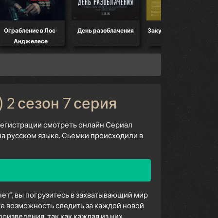
ление в Лос-
День разоблачения
Закулисье реальности
Манд
джелесе
) 2 сезон 7 серия
 регистрации смотреть онлайн Сериал
на русском языке. Сьемки происходили в
чет", вы погрузитесь в захватывающий мир
е возможность следить за каждой новой
изведения, так как каждая из них