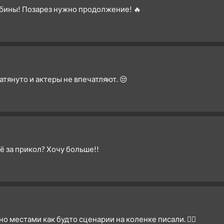
убины! Позарез нужно продолжение! 🔥
затянуто и актеры не впечатляют. 😒
ё за прикол? Хочу больше!!
о местами как будто сценарии на коленке писали. 🤷‍♀️