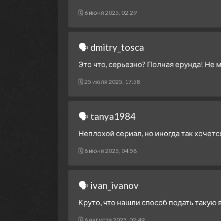
🗓 6 июня 2025, 02:29
🗣 dmitry_tosca
Это что, серьезно? Полная ерунда! Не м
🗓 25 июля 2025, 17:58
🗣 tanya1984
Неплохой сериал, но иногда так хочется
🗓 8 июня 2025, 04:58
🗣 ivan_ivanov
Круто, что нашли способ подать такую 
🗓 6 августа 2025, 02:49