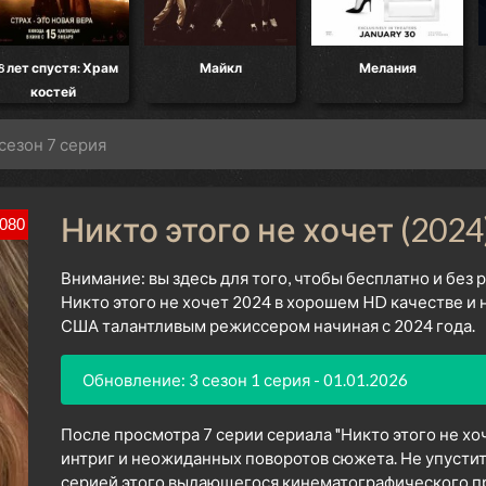
пустя: Храм
Майкл
Мелания
Ограб
стей
Ан
 сезон 7 серия
Никто этого не хочет (2024
080
Внимание: вы здесь для того, чтобы бесплатно и без
Никто этого не хочет 2024 в хорошем HD качестве и 
США талантливым режиссером начиная с 2024 года.
Обновление: 3 сезон 1 серия - 01.01.2026
После просмотра 7 серии сериала "Никто этого не хо
интриг и неожиданных поворотов сюжета. Не упустит
серией этого выдающегося кинематографического про