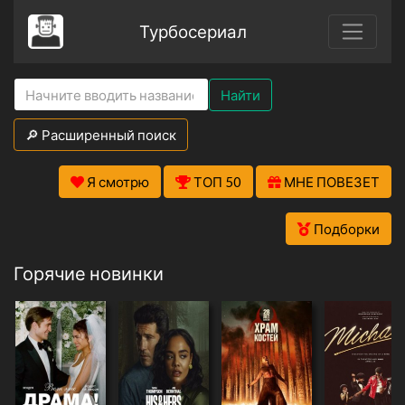
Турбосериал
Найти
🔎 Расширенный поиск
Я смотрю
ТОП 50
МНЕ ПОВЕЗЕТ
Подборки
Горячие новинки