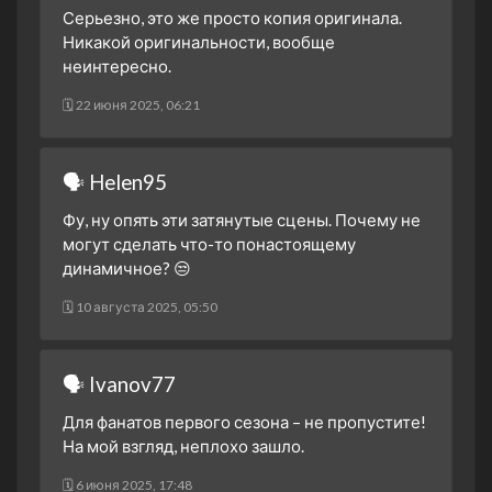
3 апреля 2025
Серьезно, это же просто копия оригинала.
1 сезон 15 серия
Game Face
Никакой оригинальности, вообще
13 марта 2025
неинтересно.
1 сезон 14 серия
Game Day
🗓 22 июня 2025, 06:21
6 марта 2025
1 сезон 13 серия
Pregame
27 февраля 2025
🗣 Helen95
1 сезон 12 серия
This is That Moment
Фу, ну опять эти затянутые сцены. Почему не
20 февраля 2025
могут сделать что-то понастоящему
1 сезон 11 серия
A Traitor in Thine Own
динамичное? 😒
House
🗓 10 августа 2025, 05:50
13 февраля 2025
1 сезон 10 серия
Crash Helmets On
6 февраля 2025
🗣 Ivanov77
1 сезон 9 серия
Friends
Для фанатов первого сезона – не пропустите!
30 января 2025
На мой взгляд, неплохо зашло.
1 сезон 8 серия
No, No Monsters
12 декабря 2024
🗓 6 июня 2025, 17:48