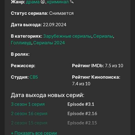
Жанр:
драма
😫
криминал
🔪
Статус сериала:
Снимается
Дата выхода:
22.09.2024
В категориях:
Зарубежные сериалы
Сериалы
Голливуд
Сериалы 2024
В ролях:
Режиссер:
Рейтинг IMDb:
7.5 из 10
Студия:
CBS
Рейтинг Кинопоиска:
7.4 из 10
Дата выхода новых серий:
3 сезон 1 серия
Episode #3.1
2 сезон 16 серия
Episode #2.16
2 сезон 15 серия
Episode #2.15
2 сезон 14 серия
Episode #2.14