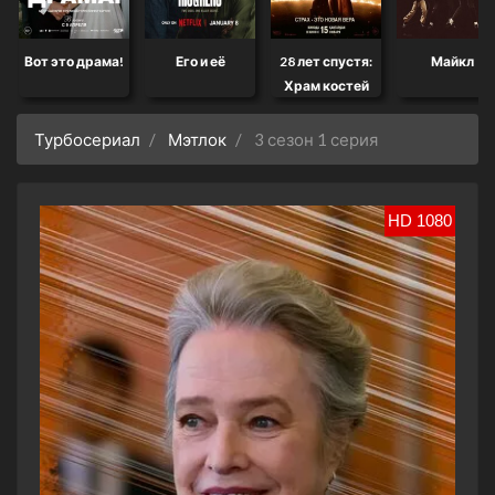
Вот это драма!
Его и её
28 лет спустя:
Майкл
Храм костей
Турбосериал
Мэтлок
3 сезон 1 серия
HD 1080