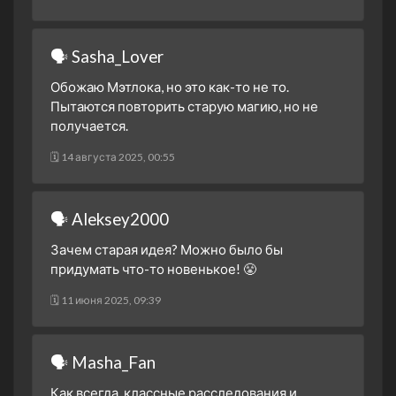
1 сезон 7 серия
Belly of the Beast
5 декабря 2024
🗣 Sasha_Lover
1 сезон 6 серия
Sixteen Steps
14 ноября 2024
Обожаю Мэтлока, но это как-то не то.
Пытаются повторить старую магию, но не
1 сезон 5 серия
Claws
получается.
7 ноября 2024
1 сезон 4 серия
🗓 14 августа 2025, 00:55
The Rabbit and the Hawk
31 октября 2024
1 сезон 3 серия
A Guy Named Greg
🗣 Aleksey2000
24 октября 2024
Зачем старая идея? Можно было бы
1 сезон 2 серия
Rome, in a Day
придумать что-то новенькое! 😤
17 октября 2024
1 сезон 1 серия
Pilot
🗓 11 июня 2025, 09:39
22 сентября 2024
🗣 Masha_Fan
Как всегда, классные расследования и