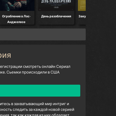
Ограбление в Лос-
День разоблачения
Закулисье реальности
Анджелесе
рия
 регистрации смотреть онлайн Сериал
ыке. Сьемки происходили в США
зитесь в захватывающий мир интриг и
ность следить за каждой новой серией
ия, так как каждая из них обладает