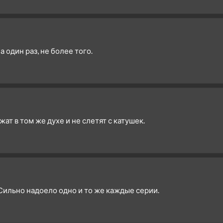
 один раз, не более того.
ат в том же духе и не слетят с катушек.
. Сильно надоело одно и то же каждые серии.