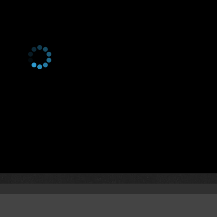
2 сезон 5 серия
Mousetrap
2 сезон 4 серия
Piece of My Heart
2 сезон 3 серия
Tomorrow Is Still Tomorrow
2 сезон 2 серия
Another Matlock
2 сезон 1 серия
The Before Times
1 сезон 19 серия
Tricks of the Trade - Part Two
1 сезон 18 серия
Tricks of the Trade - Part One
1 сезон 17 серия
I Was That, Too
1 сезон 16 серия
The Johnson Case
1 сезон 15 серия
Game Face
1 сезон 14 серия
Game Day
1 сезон 13 серия
Pregame
1 сезон 12 серия
This is That Moment
1 сезон 11 серия
A Traitor in Thine Own House
1 сезон 10 серия
Crash Helmets On