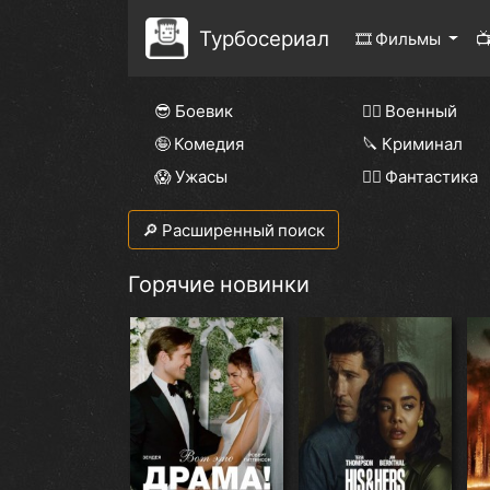
Турбосериал
🎞 Фильмы

😎 Боевик
👨‍✈️ Военный
🤪 Комедия
🔪 Криминал
😱 Ужасы
🧙‍♀️ Фантастика
🔎 Расширенный поиск
Горячие новинки