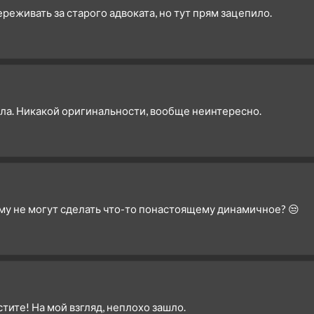
переживать за старого адвоката, но тут прям зацепило.
1 сезон 9 серия
Friends
1 сезон 8 серия
No, No Monsters
1 сезон 7 серия
Belly of the Beast
1 сезон 6 серия
Sixteen Steps
1 сезон 5 серия
Claws
ала. Никакой оригинальности, вообще неинтересно.
1 сезон 4 серия
The Rabbit and the Hawk
1 сезон 3 серия
A Guy Named Greg
1 сезон 2 серия
Rome, in a Day
1 сезон 1 серия
Pilot
ему не могут сделать что-то понастоящему динамичное? 😒
тите! На мой взгляд, неплохо зашло.