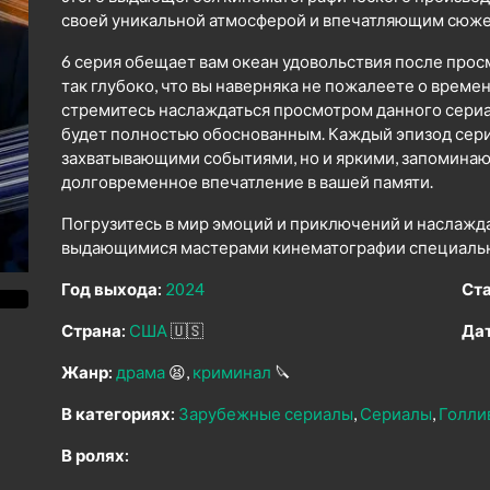
своей уникальной атмосферой и впечатляющим сюже
6 серия обещает вам океан удовольствия после прос
так глубоко, что вы наверняка не пожалеете о време
стремитесь наслаждаться просмотром данного сериал
будет полностью обоснованным. Каждый эпизод сери
захватывающими событиями, но и яркими, запомина
долговременное впечатление в вашей памяти.
Погрузитесь в мир эмоций и приключений и наслажд
выдающимися мастерами кинематографии специально
Год выхода:
2024
Ста
Страна:
США
🇺🇸
Дат
Жанр:
драма
😫
криминал
🔪
В категориях:
Зарубежные сериалы
Сериалы
Голли
В ролях: