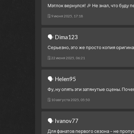
Мэтлок вернулся! 🎉 Не знал, что буду 
🗓 9 июня 2025, 17:18
🗣 Dima123
Серьезно, это же просто копия оригин
🗓 22 июня 2025, 06:21
🗣 Helen95
Фу, ну опять эти затянутые сцены. Поч
🗓 10 августа 2025, 05:50
🗣 Ivanov77
Для фанатов первого сезона – не пропус