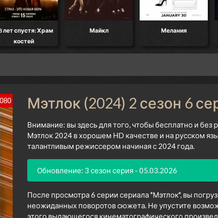
8 лет спустя: Храм
Майкл
Мелания
костей
Мэтлок (2024) 2 сезон 6 се
080
Внимание: вы здесь для того, чтобы бесплатно и без
Мэтлок 2024 в хорошем HD качестве и на русском яз
талантливым режиссером начиная с 2024 года.
Обновление: 3 сезон серия - 05.03.2026
После просмотра 6 серии сериала "Мэтлок", вы погру
неожиданных поворотов сюжета. Не упустите возмож
этого выдающегося кинематографического произведен