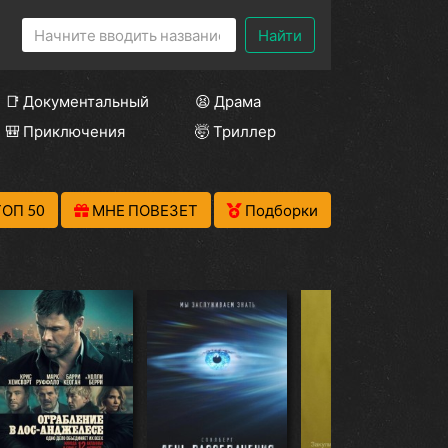
Найти
📑 Документальный
😫 Драма
🎒 Приключения
🤯 Триллер
ТОП 50
МНЕ ПОВЕЗЕТ
Подборки