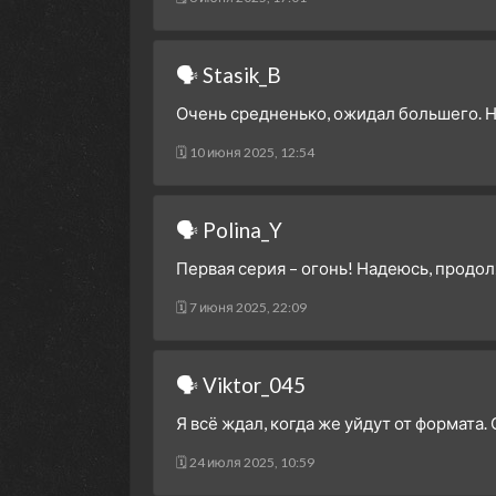
🗣 Stasik_B
Очень средненько, ожидал большего. На
🗓 10 июня 2025, 12:54
🗣 Polina_Y
Первая серия – огонь! Надеюсь, продолж
🗓 7 июня 2025, 22:09
🗣 Viktor_045
Я всё ждал, когда же уйдут от формата
🗓 24 июля 2025, 10:59