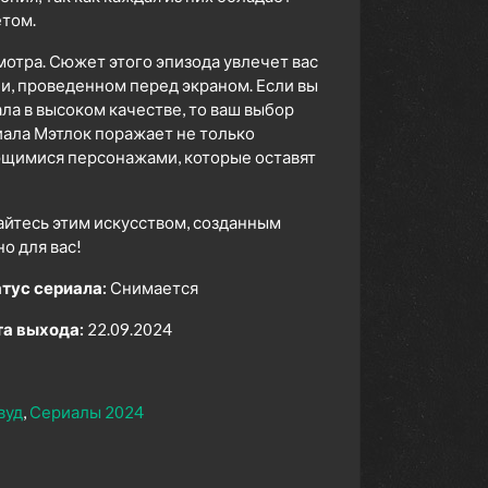
том.
мотра. Сюжет этого эпизода увлечет вас
ни, проведенном перед экраном. Если вы
а в высоком качестве, то ваш выбор
ала Мэтлок поражает не только
ющимися персонажами, которые оставят
айтесь этим искусством, созданным
 для вас!
тус сериала:
Снимается
а выхода:
22.09.2024
вуд
Сериалы 2024