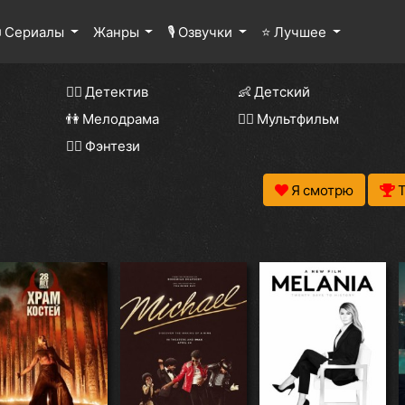
 Сериалы
Жанры
🎙 Озвучки
⭐ Лучшее
🕵️‍♂️ Детектив
👶 Детский
👫 Мелодрама
🧚‍♀️ Мультфильм
🧝‍♂️ Фэнтези
Я смотрю