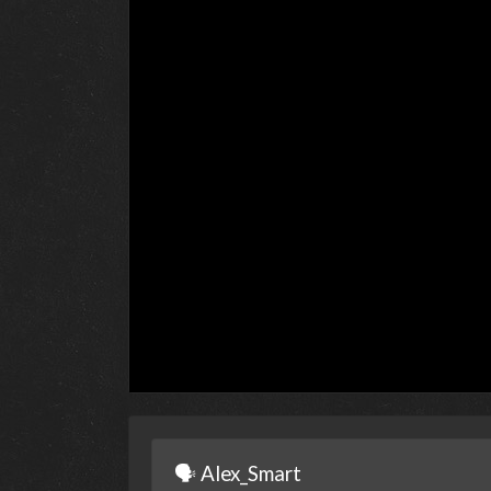
🗣 Alex_Smart