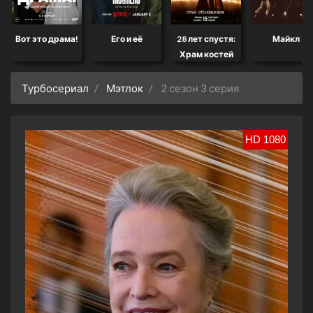
Вот это драма!
Его и её
28 лет спустя:
Майкл
Храм костей
Турбосериал
Мэтлок
2 сезон 3 серия
HD 1080