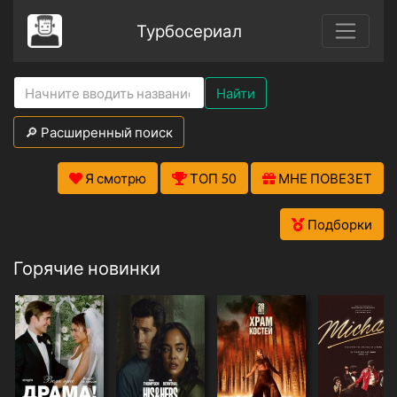
Турбосериал
Найти
🔎 Расширенный поиск
Я смотрю
ТОП 50
МНЕ ПОВЕЗЕТ
Подборки
Горячие новинки