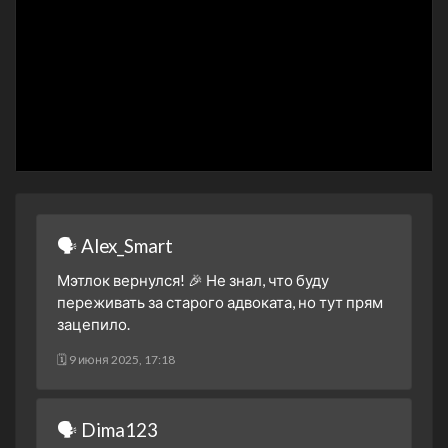
30 октября 2025
2 сезон 3 серия
Tomorrow Is Still
Tomorrow
23 октября 2025
2 сезон 2 серия
Another Matlock
16 октября 2025
2 сезон 1 серия
The Before Times
12 октября 2025
1 сезон 19 серия
Tricks of the Trade - Part
🗣 Alex_Smart
Two
17 апреля 2025
Мэтлок вернулся! 🎉 Не знал, что буду
переживать за старого адвоката, но тут прям
1 сезон 18 серия
Tricks of the Trade - Part
зацепило.
One
17 апреля 2025
🗓 9 июня 2025, 17:18
1 сезон 17 серия
I Was That, Too
10 апреля 2025
🗣 Dima123
1 сезон 16 серия
The Johnson Case