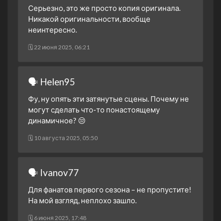
3 апреля 2025
Серьезно, это же просто копия оригинала.
1 сезон 15 серия
Game Face
Никакой оригинальности, вообще
13 марта 2025
неинтересно.
1 сезон 14 серия
Game Day
🗓 22 июня 2025, 06:21
6 марта 2025
1 сезон 13 серия
Pregame
27 февраля 2025
🗣 Helen95
1 сезон 12 серия
This is That Moment
Фу, ну опять эти затянутые сцены. Почему не
20 февраля 2025
могут сделать что-то понастоящему
1 сезон 11 серия
A Traitor in Thine Own
динамичное? 😒
House
🗓 10 августа 2025, 05:50
13 февраля 2025
1 сезон 10 серия
Crash Helmets On
6 февраля 2025
🗣 Ivanov77
1 сезон 9 серия
Friends
Для фанатов первого сезона – не пропустите!
30 января 2025
На мой взгляд, неплохо зашло.
1 сезон 8 серия
No, No Monsters
12 декабря 2024
🗓 6 июня 2025, 17:48