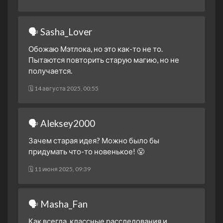
1 сезон 7 серия
Belly of the Beast
5 декабря 2024
🗣 Sasha_Lover
1 сезон 6 серия
Sixteen Steps
14 ноября 2024
Обожаю Мэтлока, но это как-то не то.
Пытаются повторить старую магию, но не
1 сезон 5 серия
Claws
получается.
7 ноября 2024
1 сезон 4 серия
🗓 14 августа 2025, 00:55
The Rabbit and the Hawk
31 октября 2024
1 сезон 3 серия
A Guy Named Greg
🗣 Aleksey2000
24 октября 2024
Зачем старая идея? Можно было бы
1 сезон 2 серия
Rome, in a Day
придумать что-то новенькое! 😤
17 октября 2024
1 сезон 1 серия
Pilot
🗓 11 июня 2025, 09:39
22 сентября 2024
🗣 Masha_Fan
Как всегда, классные расследования и