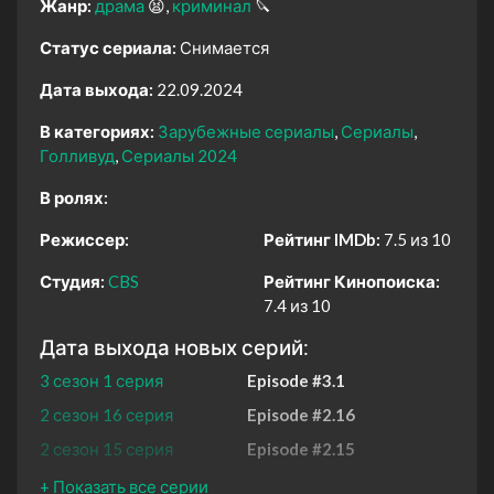
Жанр:
драма
😫
криминал
🔪
Статус сериала:
Снимается
Дата выхода:
22.09.2024
В категориях:
Зарубежные сериалы
Сериалы
Голливуд
Сериалы 2024
В ролях:
Режиссер:
Рейтинг IMDb:
7.5 из 10
Студия:
CBS
Рейтинг Кинопоиска:
7.4 из 10
Дата выхода новых серий:
3 сезон 1 серия
Episode #3.1
2 сезон 16 серия
Episode #2.16
2 сезон 15 серия
Episode #2.15
2 сезон 14 серия
Episode #2.14