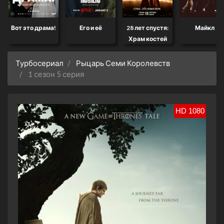
Вот это драма!
Его и её
28 лет спустя:
Майкл
Храм костей
Турбосериал
Рыцарь Семи Королевств
1 сезон 5 серия
HD 1080