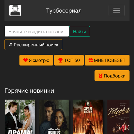
Турбосериал
Найти
🔎 Расширенный поиск
Я смотрю
ТОП 50
МНЕ ПОВЕЗЕТ
Подборки
Горячие новинки