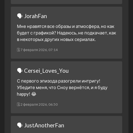
🗣 JorahFan
Мне нравятся все образы и атмосфера, но как
будет с графикой? Надеюсь, не подкачает, как
в некоторых других новых сериалах.
🗓 7 февраля 2026, 07:14
🗣 Cersei_Loves_You
С первого эпизода разогрели интригу!
Убедите меня, что Сноу вернётся, и я буду
happy! 😂
🗓 2 февраля 2026, 06:50
🗣 JustAnotherFan