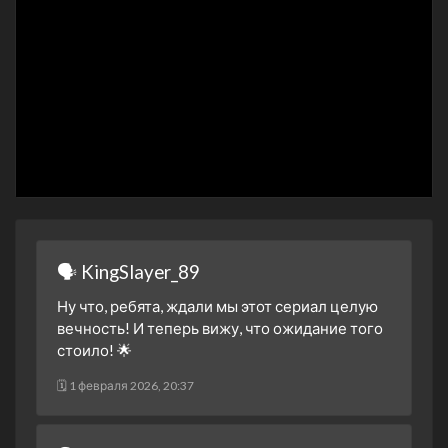
🗣 KingSlayer_89
Ну что, ребята, ждали мы этот сериал целую
вечность! И теперь вижу, что ожидание того
стоило! 🌟
🗓 1 февраля 2026, 20:37