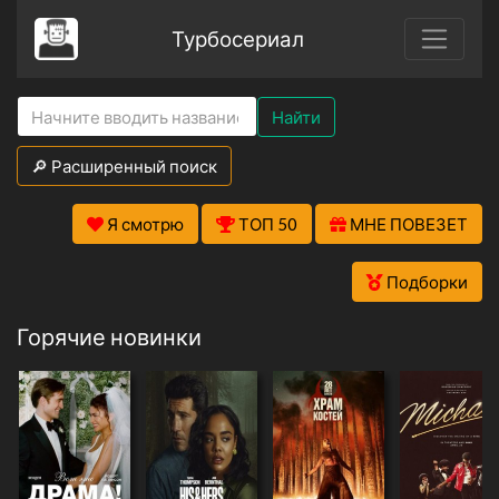
Турбосериал
Найти
🔎 Расширенный поиск
Я смотрю
ТОП 50
МНЕ ПОВЕЗЕТ
Подборки
Горячие новинки