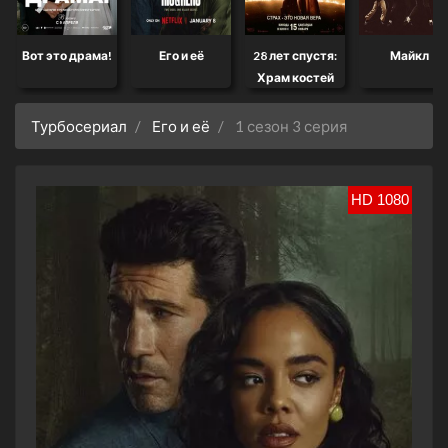
Вот это драма!
Его и её
28 лет спустя:
Майкл
Храм костей
Турбосериал
Его и её
1 сезон 3 серия
HD 1080