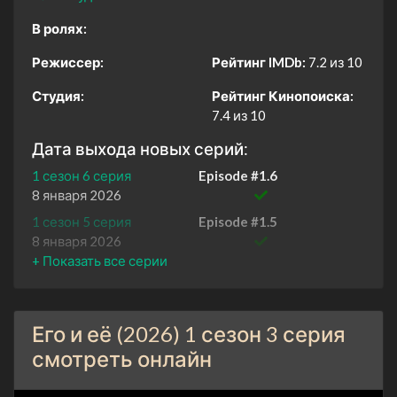
В ролях:
Режиссер:
Рейтинг IMDb:
7.2 из 10
Студия:
Рейтинг Кинопоиска:
7.4 из 10
Дата выхода новых серий:
1 сезон 6 серия
Episode #1.6
8 января 2026
1 сезон 5 серия
Episode #1.5
8 января 2026
1 сезон 4 серия
Episode #1.4
8 января 2026
1 сезон 3 серия
Episode #1.3
Его и её (2026) 1 сезон 3 серия
8 января 2026
смотреть онлайн
1 сезон 2 серия
Episode #1.2
8 января 2026