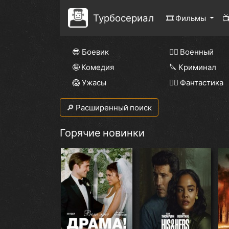
Турбосериал
🎞 Фильмы

😎 Боевик
👨‍✈️ Военный
🤪 Комедия
🔪 Криминал
😱 Ужасы
🧙‍♀️ Фантастика
🔎 Расширенный поиск
Горячие новинки