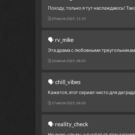
Походу, только я тут наслаждаюсь! Та
🗓 29 июля 2025, 11:19
🗣 rv_mike
Эта драма с любовными треугольникам
🗓 26 июня 2025, 08:33
🗣 chill_vibes
Кажется, этот сериал чисто для деграда
🗓 17 июля 2025, 06:28
🗣 reality_check
Не знаю, как вы, а я устал от этих герое