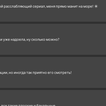
кой расслабляющий сериал, меня прямо манит на море! ☀️
и уже надоела, ну сколько можно?
ции, но иногда так приятно его смотреть!
в, все такие плоские и банальные.