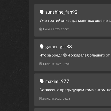
🗣 sunshine_fan92
Уже третий эпизод, а меня все еще не 
🗓 1 июля 2025, 20:57
🗣 gamer_girl88
Что за бред? 😤 Я ожидала большего от
🗓 14 июня 2025, 08:03
🗣 maxim1977
Согласен с предыдущим комментом, нач
🗓 28 июля 2025, 03:28