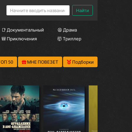
Найти
📑 Документальный
😫 Драма
🎒 Приключения
🤯 Триллер
ТОП 50
МНЕ ПОВЕЗЕТ
Подборки