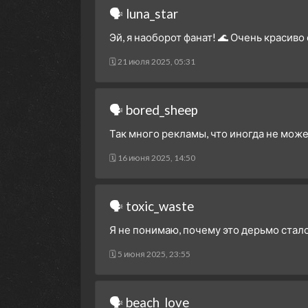
🗣 luna_star
Эй, я наоборот фанат! 🌊 Очень красиво
🗓 21 июля 2025, 05:31
🗣 bored_sheep
Так много рекламы, что иногда не мож
🗓 16 июня 2025, 14:50
🗣 toxic_waste
Я не понимаю, почему это дерьмо стал
🗓 5 июня 2025, 23:55
🗣 beach_love