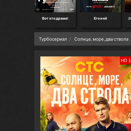
Вот это драма!
Его и её
28 лет спустя: Храм
костей
Турбосериал
Солнце, море, два ствола
HD 1