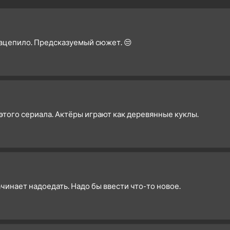
1 сезон 1 серия
Серия 1
зацепило. Предсказуемый сюжет. 😒
 этого сериала. Актёры играют как деревянные куклы.
инает надоедать. Надо бы ввести что-то новое.