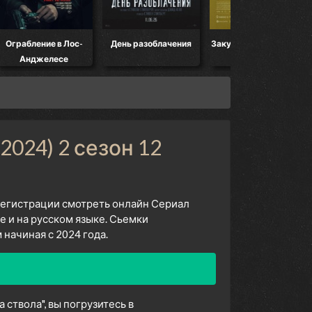
День разоблачения
Закулисье реальности
Мандалорец и Гро
2024) 2 сезон 12
 регистрации смотреть онлайн Сериал
е и на русском языке. Сьемки
начиная с 2024 года.
 ствола", вы погрузитесь в