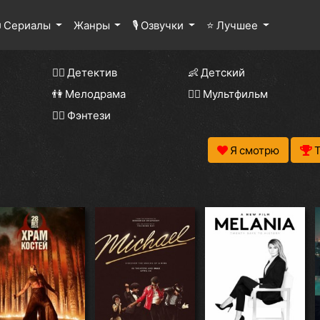
 Сериалы
Жанры
🎙 Озвучки
⭐ Лучшее
🕵️‍♂️ Детектив
👶 Детский
👫 Мелодрама
🧚‍♀️ Мультфильм
🧝‍♂️ Фэнтези
Я смотрю