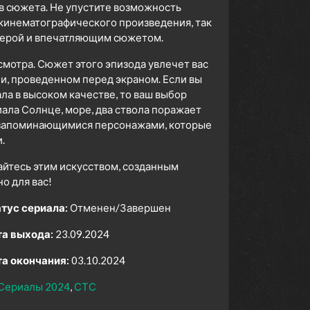
в сюжета. Не упустите возможность
 кинематографического произведения, так
сферой и впечатляющим сюжетом.
смотра. Сюжет этого эпизода увлечет вас
ни, проведенном перед экраном. Если вы
а в высоком качестве, то ваш выбор
ала Солнце, море, два ствола поражает
, запоминающимися персонажами, которые
.
айтесь этим искусством, созданным
 для вас!
тус сериала:
Отменен/Завершен
а выхода:
23.09.2024
а окончания:
03.10.2024
Сериалы 2024
СТС