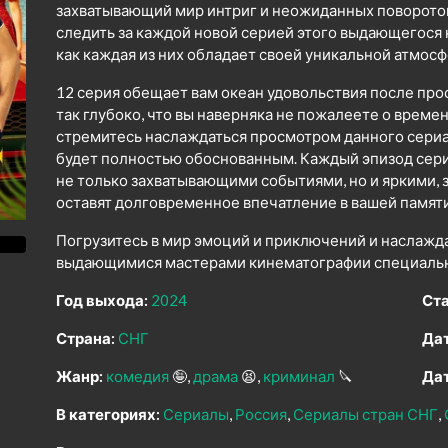
захватывающий мир интриг и неожиданных поворото
следить за каждой новой серией этого выдающегося
как каждая из них обладает своей уникальной атмо
12 серия обещает вам океан удовольствия после про
так глубоко, что вы наверняка не пожалеете о време
стремитесь наслаждаться просмотром данного сериал
будет полностью обоснованным. Каждый эпизод сери
не только захватывающими событиями, но и яркими
оставят долговременное впечатление в вашей памяти
Погрузитесь в мир эмоций и приключений и наслажд
выдающимися мастерами кинематографии специально
Год выхода:
2024
Ста
Страна:
СНГ
Дат
Жанр:
комедия
🤪
драма
😫
криминал
🔪
Дат
В категориях:
Сериалы
Россия
Сериалы стран СНГ