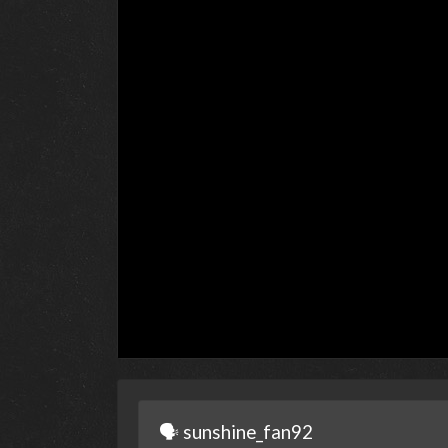
🗣 sunshine_fan92