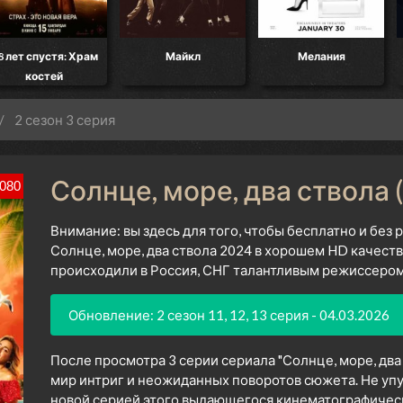
т спустя: Храм
Майкл
Мелания
Ог
костей
2 сезон 3 серия
Солнце, море, два ствола (
080
Внимание: вы здесь для того, чтобы бесплатно и без
Солнце, море, два ствола 2024 в хорошем HD качеств
происходили в Россия, СНГ талантливым режиссером 
Обновление: 2 сезон 11, 12, 13 серия - 04.03.2026
После просмотра 3 серии сериала "Солнце, море, два
мир интриг и неожиданных поворотов сюжета. Не уп
новой серией этого выдающегося кинематографическо