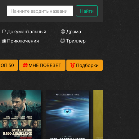
Найти
📑 Документальный
😫 Драма
🎒 Приключения
🤯 Триллер
ТОП 50
МНЕ ПОВЕЗЕТ
Подборки