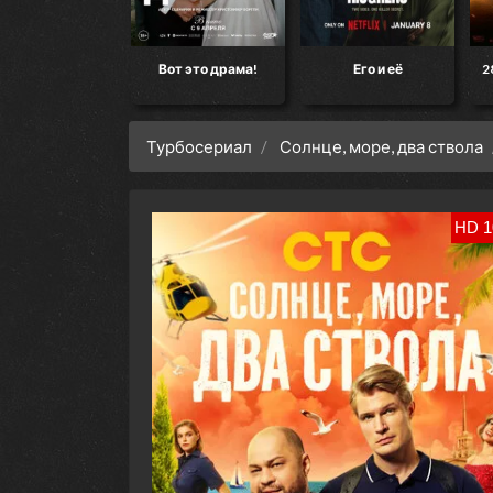
Конец света»
Вот это драма!
Его и её
28 ле
Турбосериал
Солнце, море, два ствола
HD 1