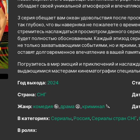
обладает своей уникальной атмосферой и впечатля
3 серия обещает вам океан удовольствия после прос
так глубоко, что вы наверняка не пожалеете о време
стремитесь наслаждаться просмотром данного сериал
будет полностью обоснованным. Каждый эпизод сери
не только захватывающими событиями, но и яркими
оставят долговременное впечатление в вашей памяти
Погрузитесь в мир эмоций и приключений и наслажд
выдающимися мастерами кинематографии специально
Год выхода:
2024
Ста
Страна:
СНГ
Дат
Жанр:
комедия
🤪
драма
😫
криминал
🔪
Дат
В категориях:
Сериалы
Россия
Сериалы стран СНГ
В ролях: