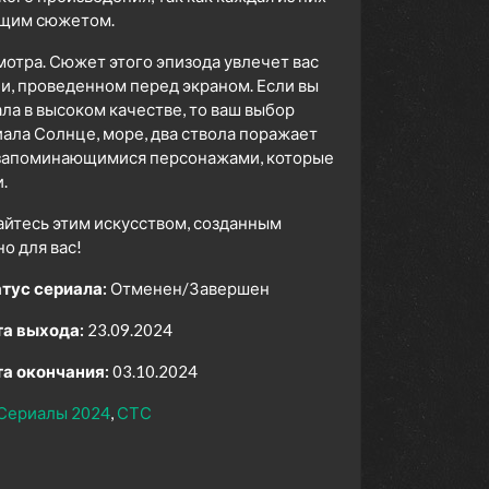
ющим сюжетом.
мотра. Сюжет этого эпизода увлечет вас
ни, проведенном перед экраном. Если вы
а в высоком качестве, то ваш выбор
ала Солнце, море, два ствола поражает
, запоминающимися персонажами, которые
.
айтесь этим искусством, созданным
 для вас!
тус сериала:
Отменен/Завершен
а выхода:
23.09.2024
а окончания:
03.10.2024
Сериалы 2024
СТС