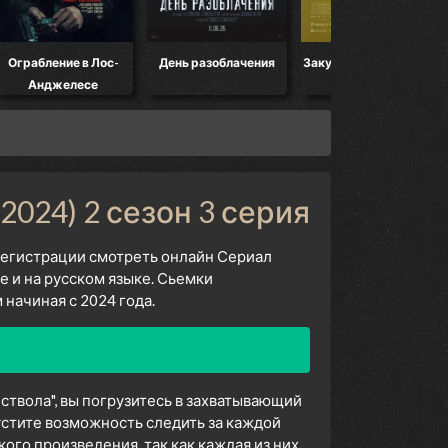
рабление в Лос-
День разоблачения
Закулисье реальности
М
Анджелесе
2024) 2 сезон 3 серия
 регистрации смотреть онлайн Сериал
е и на русском языке. Сьемки
начиная с 2024 года.
 ствола", вы погрузитесь в захватывающий
устите возможность следить за каждой
го произведения, так как каждая из них