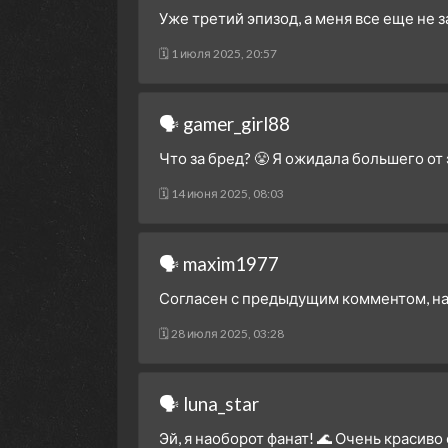
Уже третий эпизод, а меня все еще не 
🗓 1 июля 2025, 20:57
🗣 gamer_girl88
Что за бред? 😤 Я ожидала большего от
🗓 14 июня 2025, 08:03
🗣 maxim1977
Согласен с предыдущим комментом, нач
🗓 28 июля 2025, 03:28
🗣 luna_star
Эй, я наоборот фанат! 🌊 Очень красиво