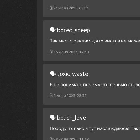
🗓 21 июля 2025, 05:31
🗣 bored_sheep
Так много рекламы, что иногда не мож
🗓 16 июня 2025, 14:50
🗣 toxic_waste
Я не понимаю, почему это дерьмо стал
🗓 5 июня 2025, 23:55
🗣 beach_love
Походу, только я тут наслаждаюсь! Та
🗓 29 июля 2025, 11:19