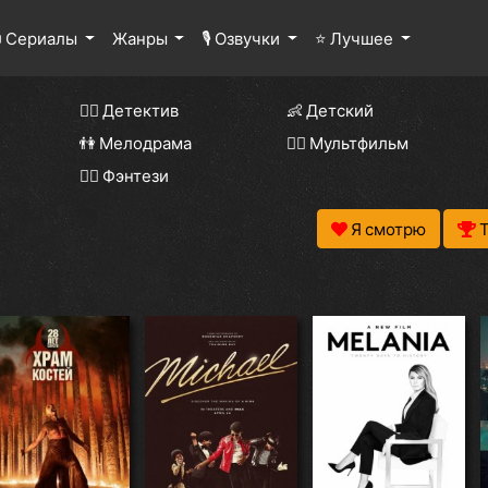
 Сериалы
Жанры
🎙 Озвучки
⭐ Лучшее
🕵️‍♂️ Детектив
👶 Детский
👫 Мелодрама
🧚‍♀️ Мультфильм
🧝‍♂️ Фэнтези
Я смотрю