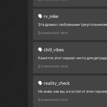
🗣 rv_mike
Эта драма с любовными треугольникам
🗓 26 июня 2025, 08:33
🗣 chill_vibes
Кажется, этот сериал чисто для деграда
🗓 17 июля 2025, 06:28
🗣 reality_check
Не знаю, как вы, а я устал от этих герое
🗓 12 июля 2025, 01:05