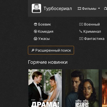
Турбосериал
🎞 Фильмы

😎 Боевик
👨‍✈️ Военный
🤪 Комедия
🔪 Криминал
😱 Ужасы
🧙‍♀️ Фантастика
🔎 Расширенный поиск
Горячие новинки